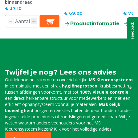
binnendraad
€ 37,10
€ 69,00
€ 767
Productinformatie
Pr
Feedback
Twijfel je nog? Lees ons advies
Ontdek hoe het slimme en overzichtelijke
MS Kleurensysteem
in combinatie met een strak
hygiëneprotocol
kruisbesmetting
tussen afdelingen voorkomt, met tot
100% visuele controle
,
een direct herkenbare structuur voor medewerkers én mét een
efficiënt ophangsysteem voor al je materialen.
Makkelijk
bioveiligheid
borgen en ziektes buiten de deur houden zonder
ingewikkelde procedures of rondslingerend gereedschap. Wil je
weten waarom andere veehouders voor het MS
Kleurensysteem kiezen? Klik voor het volledige advies.