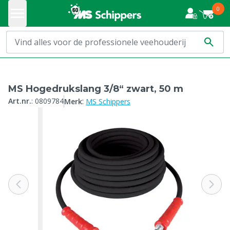
0
MS Hogedrukslang 3/8“ zwart, 50 m
:
Art.nr.
:
0809784
Merk
MS Schippers