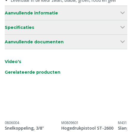
Leverbaar in de kleur zwart, blauw, groen, rood en geel
Aanvullende informatie
Specificaties
Aanvullende documenten
Video's
Gerelateerde producten
0806004
M0809601
M43100
Snelkoppeling, 3/8"
Hogedrukpistool ST-2600
Slangh