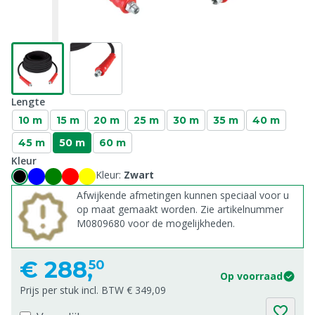
Lengte
10 m
15 m
20 m
25 m
30 m
35 m
40 m
45 m
50 m
60 m
Kleur
Kleur:
Zwart
Afwijkende afmetingen kunnen speciaal voor u
op maat gemaakt worden. Zie artikelnummer
M0809680 voor de mogelijkheden.
€
288,
50
Op voorraad
Prijs per stuk incl. BTW € 349,09