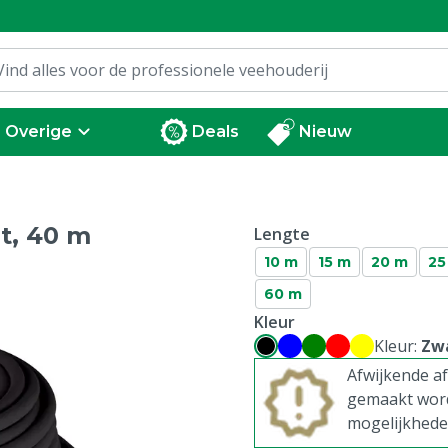
Overige
Deals
Nieuw
t, 40 m
Lengte
10 m
15 m
20 m
25
60 m
Kleur
Kleur:
Zw
Afwijkende a
gemaakt word
mogelijkhede