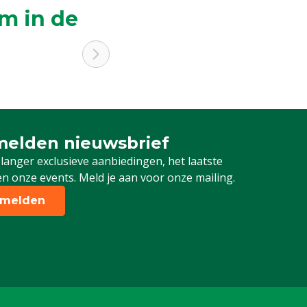
m in de
elden nieuwsbrief
 je in voor onze nieuwsbrief
 langer exclusieve aanbiedingen, het laatste
n onze events. Meld je aan voor onze mailing.
melden