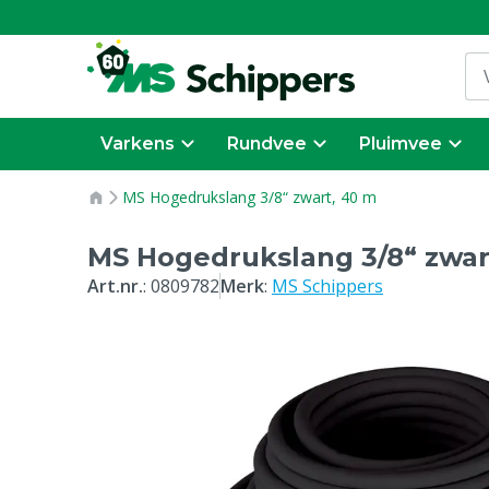
Varkens
Rundvee
Pluimvee
MS Hogedrukslang 3/8“ zwart, 40 m
MS Hogedrukslang 3/8“ zwar
Art.nr.
:
0809782
Merk
:
MS Schippers