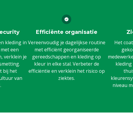
ecurity
Efficiënte organisatie
Zi
 kleding in
Vereenvoudig je dagelijkse routine
Het coat
n met een
met efficiënt georganiseerde
gekoz
 verklein je
gereedschappen en kleding op
medewerker
smetting.
kleur in elke stal. Verbeter de
kleding
 bij het
efficiëntie en verklein het risico op
thui
ultuur van
ziektes.
kleurensy
.
niveau m