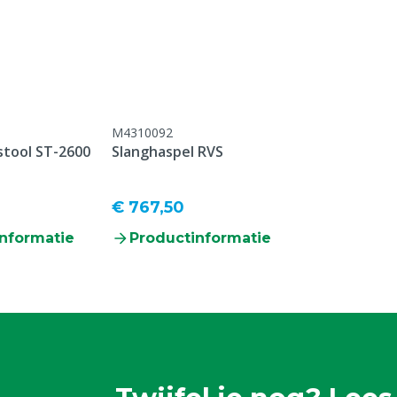
ens, Pluimvee, Schapen,
g
M4310092
tool ST-2600
Slanghaspel RVS
€ 767,50
nformatie
Productinformatie