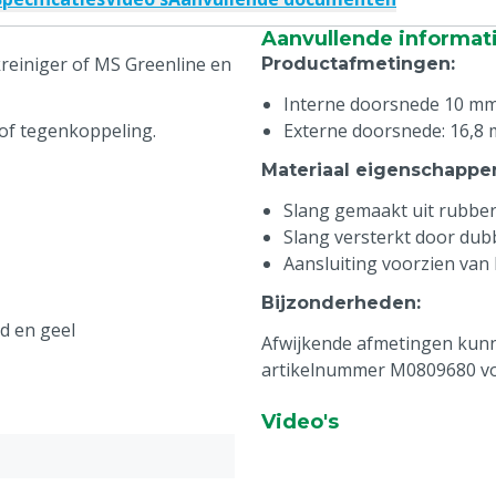
Aanvullende informat
reiniger of MS Greenline en
Productafmetingen
:
Interne doorsnede 10 m
of tegenkoppeling.
Externe doorsnede: 16,8
Materiaal eigenschappe
Slang gemaakt uit rubbe
Slang versterkt door dubb
Aansluiting voorzien va
Bijzonderheden
:
d en geel
Afwijkende afmetingen kunn
artikelnummer M0809680 vo
Video's