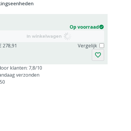
kkingseenheden
Op voorraad
In winkelwagen
€ 278,91
Vergelijk
oor klanten: 7,8/10
vandaag verzonden
250