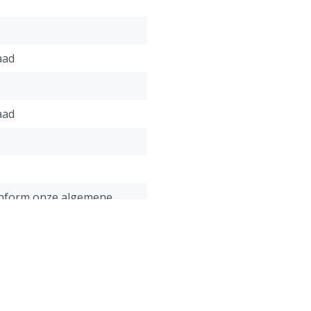
aad
aad
onform onze algemene
antie voorwaarden,
 het kopje "Klantenservice
 Retour" onderaan deze