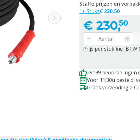
Staffelprijzen en verpa
1+ Stuks
€ 230,50
€
230,
50
Prijs per stuk incl. BTW 
29199 beoordelingen d
Voor 11:30u besteld, 
Gratis verzending > €
Specificaties
Video's
Aanvullende documenten