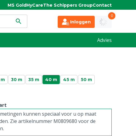
MS Gold
HyCare
The Schippers Group
Contact
0
Inloggen
Advies
 m
30 m
35 m
40 m
45 m
50 m
art
fmetingen kunnen speciaal voor u op maat
en. Zie artikelnummer M0809680 voor de
n.