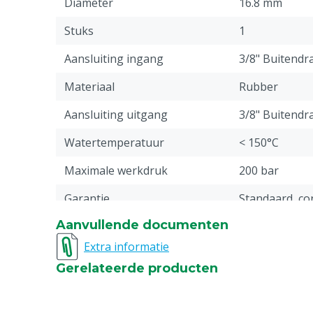
Diameter
16.8 mm
Stuks
1
Aansluiting ingang
3/8" Buitendr
Materiaal
Rubber
Aansluiting uitgang
3/8" Buitendr
Watertemperatuur
< 150°C
Maximale werkdruk
200 bar
Garantie
Standaard, c
service & gar
Aanvullende documenten
vermeld onder
Extra informatie
-> Klachten &
webpagina.
Gerelateerde producten
Druk
Hoge druk