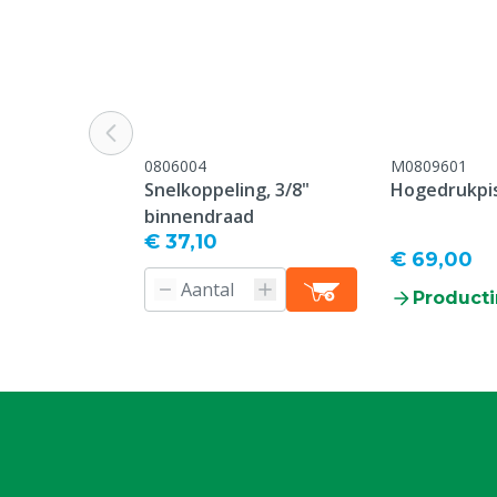
Diergroep
Rundvee, Vark
Geiten, Overi
Kleur
Zwart
Gewicht
14.316 kg
0806004
M0809601
Snelkoppeling, 3/8"
Hogedrukpis
binnendraad
€ 37,10
€ 69,00
Producti