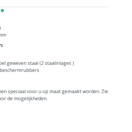
ie
m
 mm
n
:
r
el geweven staal (2 staalinlages )
n beschermrubbers
en speciaal voor u op maat gemaakt worden. Zie
or de mogelijkheden.