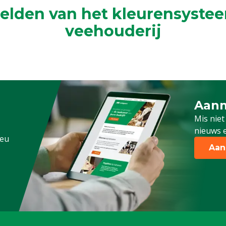
elden van het kleurensystee
veehouderij
Aanm
Schrijf
Mis niet
nieuws e
.eu
Aan