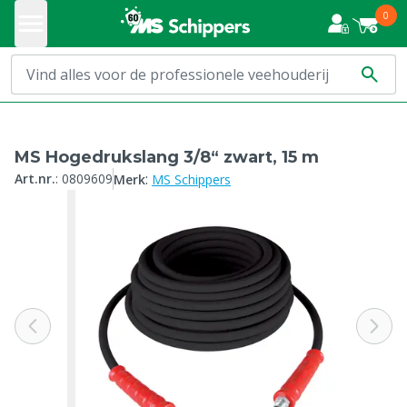
0
MS Hogedrukslang 3/8“ zwart, 15 m
:
Art.nr.
:
0809609
Merk
MS Schippers