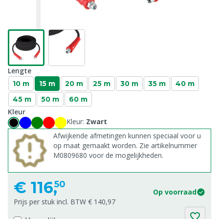
Lengte
10 m
15 m
20 m
25 m
30 m
35 m
40 m
45 m
50 m
60 m
Kleur
Kleur:
Zwart
Afwijkende afmetingen kunnen speciaal voor u
op maat gemaakt worden. Zie artikelnummer
M0809680 voor de mogelijkheden.
€
116,
50
Op voorraad
Prijs per stuk incl. BTW € 140,97