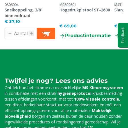
0806004
M0809601
M43100
Snelkoppeling, 3/8"
Hogedrukpistool ST-2600
Slangh
binnendraad
€ 37,10
€ 69,00
€ 767
Feedback
Productinformatie
Pr
Twijfel je nog? Lees ons advies
Ontdek hoe het slimme en overzichtelijke
MS Kleurensysteem
in combinatie met een strak
hygiëneprotocol
kruisbesmetting
tussen afdelingen voorkomt, met tot
100% visuele controle
,
een direct herkenbare structuur voor medewerkers én mét een
efficiënt ophangsysteem voor al je materialen.
Makkelijk
bioveiligheid
borgen en ziektes buiten de deur houden zonder
ingewikkelde procedures of rondslingerend gereedschap. Wil je
weten waarom andere veehouders voor het MS