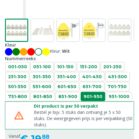
Kleur
Kleur:
Wit
Nummerreeks
001-050
051-100
101-150
151-200
201-250
251-300
301-350
351-400
401-450
451-500
501-550
551-600
601-650
651-700
701-750
751-800
801-850
851-900
901-950
951-1000
Dit product is per 50 verpakt
Bestel je bijv. 5 stuks dan ontvang je 5 x 50
stuks. De weergegeven prijs is per verpakking (50
stuks).
€
19,
Vanaf
88