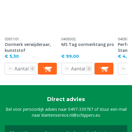
0301101
0409302
040971
Oormerk verwijderaar,
MS Tag oormerktang pro
Perfor
kunststof
Stand
€ 5,30
€ 99,00
€ 4,61
Direct advies
Bel voor persoonlijk advies naar
0497-339787
of stuur een mail
naar
klantenservice.nl@schippers.eu