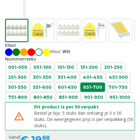
Kleur
Kleur:
Wit
Nummerreeks
001-050
051-100
101-150
151-200
201-250
251-300
301-350
351-400
401-450
451-500
501-550
551-600
601-650
651-700
701-750
751-800
801-850
851-900
901-950
951-1000
Dit product is per 50 verpakt
Bestel je bijv. 5 stuks dan ontvang je 5 x 50
stuks. De weergegeven prijs is per verpakking (50
stuks).
€
19,
Vanaf
88