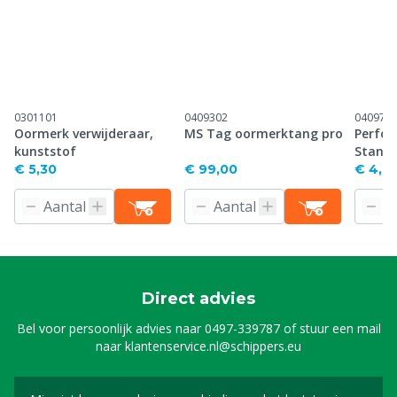
0301101
0409302
040971
Oormerk verwijderaar,
MS Tag oormerktang pro
Perfor
kunststof
Stand
€ 5,30
€ 99,00
€ 4,61
Direct advies
Bel voor persoonlijk advies naar
0497-339787
of stuur een mail
naar
klantenservice.nl@schippers.eu