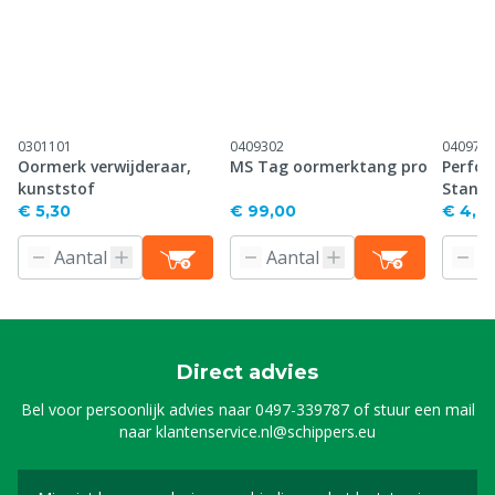
0301101
0409302
040971
Oormerk verwijderaar,
MS Tag oormerktang pro
Perfor
kunststof
Stand
€ 5,30
€ 99,00
€ 4,61
Direct advies
Bel voor persoonlijk advies naar
0497-339787
of stuur een mail
naar
klantenservice.nl@schippers.eu