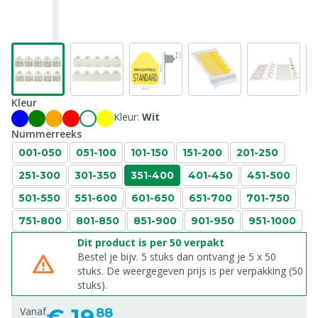
Kleur
Kleur:
Wit
Nummerreeks
001-050
051-100
101-150
151-200
201-250
251-300
301-350
351-400
401-450
451-500
501-550
551-600
601-650
651-700
701-750
751-800
801-850
851-900
901-950
951-1000
Dit product is per 50 verpakt
Bestel je bijv. 5 stuks dan ontvang je 5 x 50
stuks. De weergegeven prijs is per verpakking (50
stuks).
€
19,
Vanaf
88