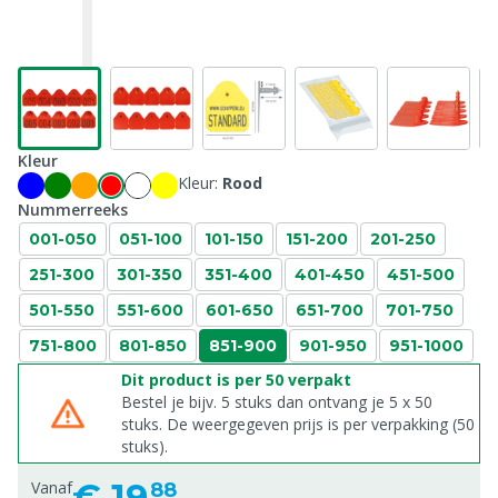
Kleur
Kleur:
Rood
Nummerreeks
001-050
051-100
101-150
151-200
201-250
251-300
301-350
351-400
401-450
451-500
501-550
551-600
601-650
651-700
701-750
751-800
801-850
851-900
901-950
951-1000
Dit product is per 50 verpakt
Bestel je bijv. 5 stuks dan ontvang je 5 x 50
stuks. De weergegeven prijs is per verpakking (50
stuks).
€
19,
Vanaf
88