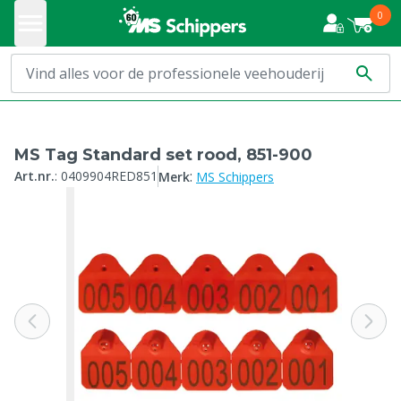
0
MS Tag Standard set rood, 851-900
:
Art.nr.
:
0409904RED851
Merk
MS Schippers