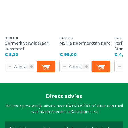
0301101
0409302
040971
Oormerk verwijderaar,
MS Tag oormerktang pro
Perfor
kunststof
Stand
€ 5,30
€ 99,00
€ 4,61
Direct advies
Bel voor persoonlijk advies naar
0497-339787
of stuur een mail
naar
klantenservice.nl@schippers.eu