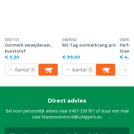
0301101
0409302
040971
Oormerk verwijderaar,
MS Tag oormerktang pro
Perfor
kunststof
Stand
€ 5,30
€ 99,00
€ 4,61
Direct advies
Bel voor persoonlijk advies naar
0497-339787
of stuur een mail
naar
klantenservice.nl@schippers.eu