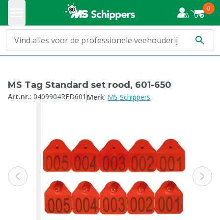
0
MS Tag Standard set rood, 601-650
:
Art.nr.
:
0409904RED601
Merk
MS Schippers