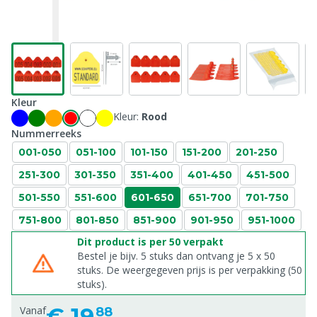
Kleur
Kleur:
Rood
Nummerreeks
001-050
051-100
101-150
151-200
201-250
251-300
301-350
351-400
401-450
451-500
501-550
551-600
601-650
651-700
701-750
751-800
801-850
851-900
901-950
951-1000
Dit product is per 50 verpakt
Bestel je bijv. 5 stuks dan ontvang je 5 x 50
stuks. De weergegeven prijs is per verpakking (50
stuks).
€
19,
Vanaf
88