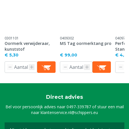
0301101
0409302
040971
Oormerk verwijderaar,
MS Tag oormerktang pro
Perfor
kunststof
Stand
€ 5,30
€ 99,00
€ 4,61
Direct advies
Bel voor persoonlijk advies naar
0497-339787
of stuur een mail
naar
klantenservice.nl@schippers.eu