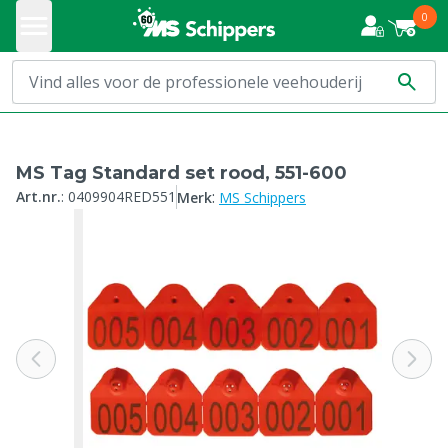
0
MS Tag Standard set rood, 551-600
:
Art.nr.
:
0409904RED551
Merk
MS Schippers