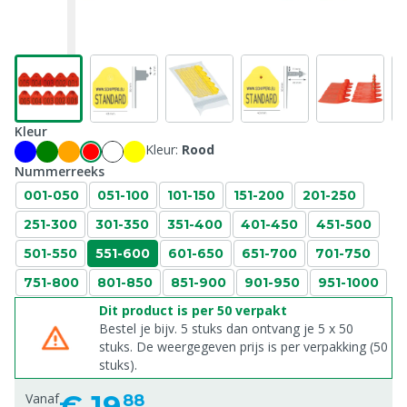
Kleur
Kleur:
Rood
Nummerreeks
001-050
051-100
101-150
151-200
201-250
251-300
301-350
351-400
401-450
451-500
501-550
551-600
601-650
651-700
701-750
751-800
801-850
851-900
901-950
951-1000
Dit product is per 50 verpakt
Bestel je bijv. 5 stuks dan ontvang je 5 x 50
stuks. De weergegeven prijs is per verpakking (50
stuks).
€
19,
Vanaf
88