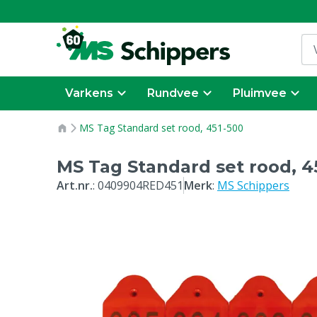
Varkens
Rundvee
Pluimvee
MS Tag Standard set rood, 451-500
MS Tag Standard set rood, 4
Art.nr.
:
0409904RED451
Merk
:
MS Schippers