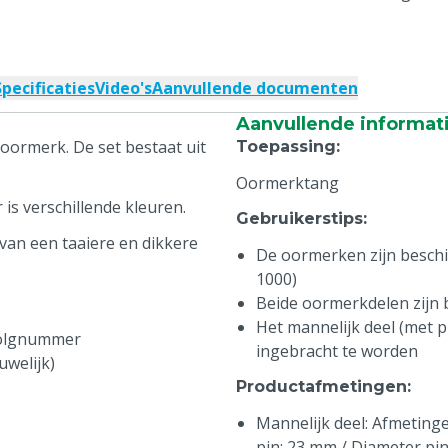
Specificaties
Video's
Aanvullende documenten
Aanvullende informat
oormerk. De set bestaat uit
Toepassing
:
Oormerktang
is verschillende kleuren.
Gebruikerstips
:
van een taaiere en dikkere
De oormerken zijn beschikb
1000)
Beide oormerkdelen zijn
Het mannelijk deel (met pi
volgnummer
ingebracht te worden
uwelijk)
Productafmetingen
:
Mannelijk deel: Afmetingen
pin: 23 mm / Diameter pi