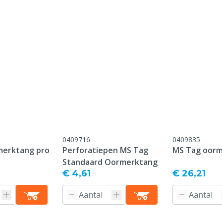
onform onze algemene
antie voorwaarden,
 het kopje "Klantenservice
 Retour" onderaan deze
0409716
0409835
merktang pro
Perforatiepen MS Tag
MS Tag oor
Standaard Oormerktang
€ 4,61
€ 26,21