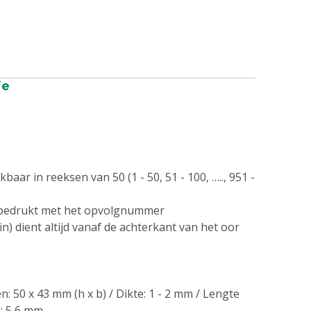
ie
aar in reeksen van 50 (1 - 50, 51 - 100, ….., 951 -
 bedrukt met het opvolgnummer
n) dient altijd vanaf de achterkant van het oor
: 50 x 43 mm (h x b) / Dikte: 1 - 2 mm / Lengte
n: 5,6 mm