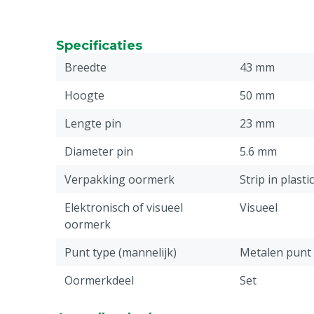
Specificaties
Breedte
43 mm
Hoogte
50 mm
Lengte pin
23 mm
Diameter pin
5.6 mm
Verpakking oormerk
Strip in plasti
Elektronisch of visueel
Visueel
oormerk
Punt type (mannelijk)
Metalen punt
Oormerkdeel
Set
Stuks
50