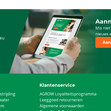
Aanm
Schrijf
Mis niet
nieuws e
.eu
Aan
Klantenservice
trijding
AGROW Loyaliteitsprogramma
water
Leeggoed retourneren
em
Algemene voorwaarden