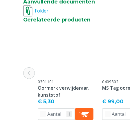
Aanvullende documenten
Bedrukking
Bedrukt
Folder
Gerelateerde producten
Type sluiting pin
Standard
Oormerk model
Standard
Garantie
Standaard, c
service & gar
vermeld onder
-> Klachten &
webpagina.
0301101
0409302
Kleur
Rood
Oormerk verwijderaar,
MS Tag oor
kunststof
Nummerreeks
451-500
€ 5,30
€ 99,00