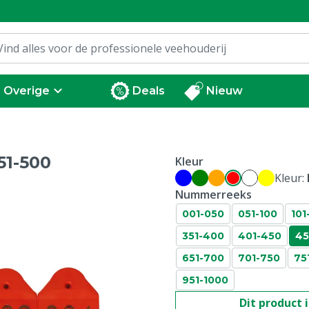
Overige
Deals
Nieuw
51-500
Kleur
Kleur:
Nummerreeks
001-050
051-100
101
351-400
401-450
45
651-700
701-750
75
951-1000
Dit product 