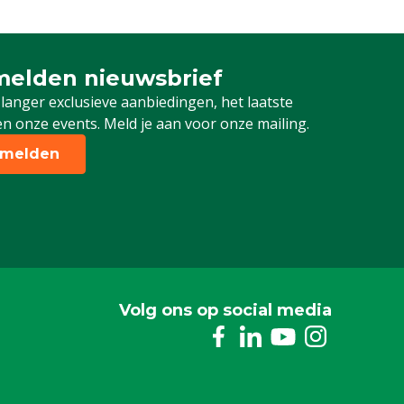
elden nieuwsbrief
 je in voor onze nieuwsbrief
 langer exclusieve aanbiedingen, het laatste
n onze events. Meld je aan voor onze mailing.
melden
Volg ons op social media