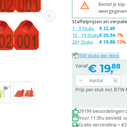
Bestel je bijv
weergegeven p
Staffelprijzen en verpa
1 - 9 Stuks
€ 22,49
10 - 19 Stuks
€ 20,94
-7%
20+ Stuks
€ 19,88
-12%
100 stuks per doos
€
19,
88
Vanaf
Prijs per stuk incl. BTW 
29199 beoordelingen d
Voor 11:30u besteld, 
Gratis verzending > €