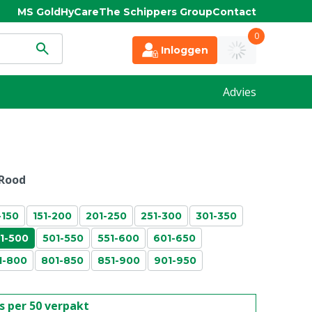
MS Gold
HyCare
The Schippers Group
Contact
0
Inloggen
Advies
Rood
-150
151-200
201-250
251-300
301-350
1-500
501-550
551-600
601-650
1-800
801-850
851-900
901-950
is per 50 verpakt