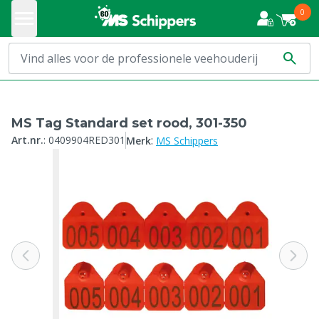
0
MS Tag Standard set rood, 301-350
:
Art.nr.
:
0409904RED301
Merk
MS Schippers