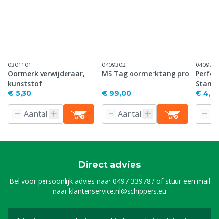
0301101
0409302
040971
Oormerk verwijderaar,
MS Tag oormerktang pro
Perfor
kunststof
Stand
€ 5,30
€ 99,00
€ 4,61
Direct advies
Bel voor persoonlijk advies naar
0497-339787
of stuur een mail
naar
klantenservice.nl@schippers.eu