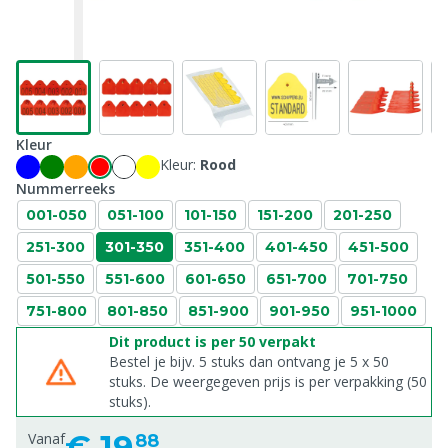
Kleur
Kleur:
Rood
Nummerreeks
001-050
051-100
101-150
151-200
201-250
251-300
301-350
351-400
401-450
451-500
501-550
551-600
601-650
651-700
701-750
751-800
801-850
851-900
901-950
951-1000
Dit product is per 50 verpakt
Bestel je bijv. 5 stuks dan ontvang je 5 x 50
stuks. De weergegeven prijs is per verpakking (50
stuks).
€
19,
Vanaf
88