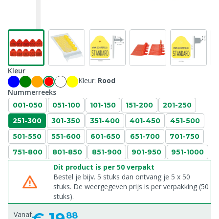
Kleur
Kleur:
Rood
Nummerreeks
001-050
051-100
101-150
151-200
201-250
251-300
301-350
351-400
401-450
451-500
501-550
551-600
601-650
651-700
701-750
751-800
801-850
851-900
901-950
951-1000
Dit product is per 50 verpakt
Bestel je bijv. 5 stuks dan ontvang je 5 x 50
stuks. De weergegeven prijs is per verpakking (50
stuks).
€
19,
Vanaf
88