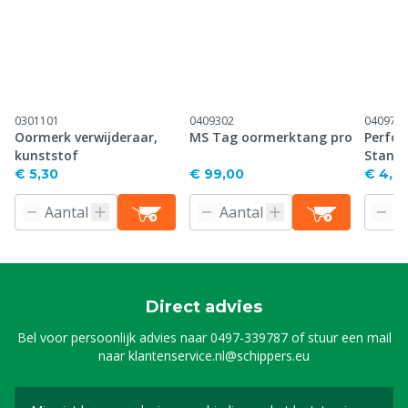
0301101
0409302
040971
Oormerk verwijderaar,
MS Tag oormerktang pro
Perfor
kunststof
Stand
€ 5,30
€ 99,00
€ 4,61
Direct advies
Bel voor persoonlijk advies naar
0497-339787
of stuur een mail
naar
klantenservice.nl@schippers.eu