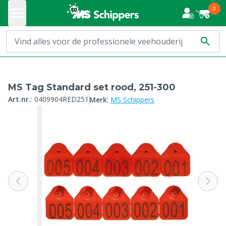
0
MS Tag Standard set rood, 251-300
:
Art.nr.
:
0409904RED251
Merk
MS Schippers