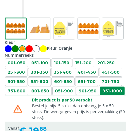
Kleur
Kleur:
Oranje
Nummerreeks
001-050
051-100
101-150
151-200
201-250
251-300
301-350
351-400
401-450
451-500
501-550
551-600
601-650
651-700
701-750
751-800
801-850
851-900
901-950
951-1000
Dit product is per 50 verpakt
Bestel je bijv. 5 stuks dan ontvang je 5 x 50
stuks. De weergegeven prijs is per verpakking (50
stuks).
€
19,
Vanaf
88