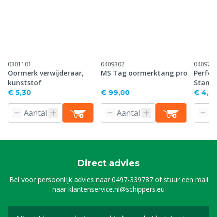
0301101
0409302
040971
Oormerk verwijderaar,
MS Tag oormerktang pro
Perfor
kunststof
Stand
€ 5,30
€ 99,00
€ 4,61
Direct advies
Bel voor persoonlijk advies naar
0497-339787
of stuur een mail
naar
klantenservice.nl@schippers.eu