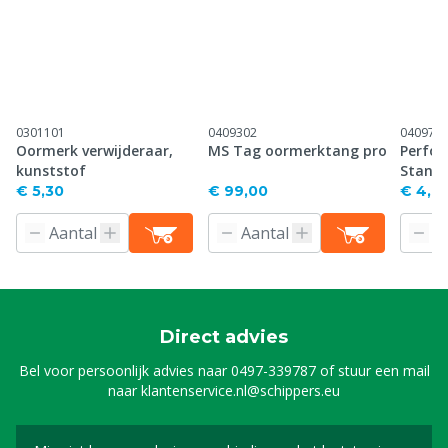
0301101
0409302
040971
Oormerk verwijderaar,
MS Tag oormerktang pro
Perfor
kunststof
Stand
€ 5,30
€ 99,00
€ 4,61
Direct advies
Bel voor persoonlijk advies naar
0497-339787
of stuur een mail
naar
klantenservice.nl@schippers.eu