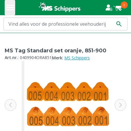
0
MS Tag Standard set oranje, 851-900
:
Art.nr.
:
0409904ORA851
Merk
MS Schippers