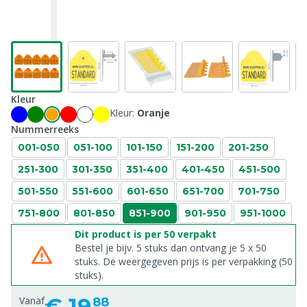
Kleur
Kleur:
Oranje
Nummerreeks
001-050
051-100
101-150
151-200
201-250
251-300
301-350
351-400
401-450
451-500
501-550
551-600
601-650
651-700
701-750
751-800
801-850
851-900
901-950
951-1000
Dit product is per 50 verpakt
Bestel je bijv. 5 stuks dan ontvang je 5 x 50
stuks. De weergegeven prijs is per verpakking (50
stuks).
€
19,
Vanaf
88