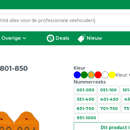
Overige
Deals
Nieuw
 801-850
Kleur
Kleur:
Nummerreeks
001-050
051-100
101
351-400
401-450
45
651-700
701-750
75
951-1000
Dit product 