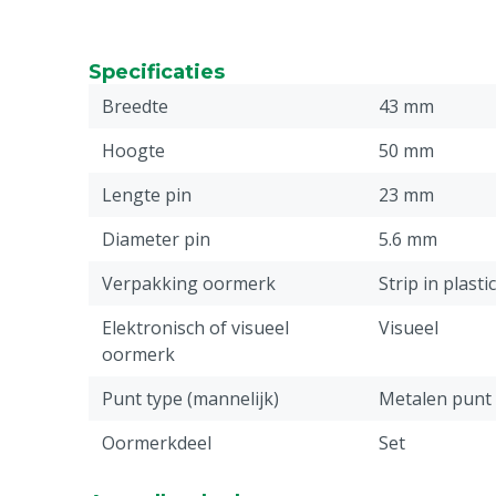
Specificaties
Breedte
43 mm
Hoogte
50 mm
Lengte pin
23 mm
Diameter pin
5.6 mm
Verpakking oormerk
Strip in plasti
Elektronisch of visueel
Visueel
oormerk
Punt type (mannelijk)
Metalen punt
Oormerkdeel
Set
Stuks
50