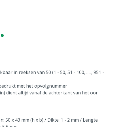
ie
aar in reeksen van 50 (1 - 50, 51 - 100, ….., 951 -
 bedrukt met het opvolgnummer
n) dient altijd vanaf de achterkant van het oor
: 50 x 43 mm (h x b) / Dikte: 1 - 2 mm / Lengte
n: 5,6 mm