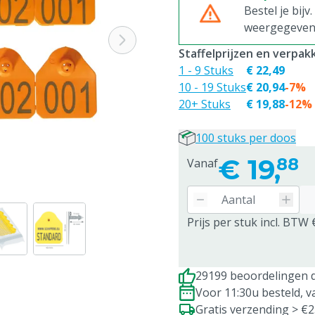
Bestel je bijv
weergegeven p
Staffelprijzen en verpa
1 - 9 Stuks
€ 22,49
10 - 19 Stuks
€ 20,94
-7%
20+ Stuks
€ 19,88
-12%
100 stuks per doos
€
19,
88
Vanaf
Prijs per stuk incl. BTW 
29199 beoordelingen d
Voor 11:30u besteld, 
Gratis verzending > €