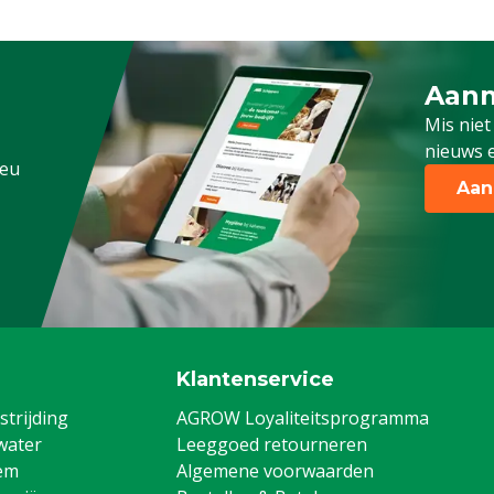
Aanm
Schrijf
Mis niet
nieuws e
.eu
Aan
Klantenservice
trijding
AGROW Loyaliteitsprogramma
water
Leeggoed retourneren
em
Algemene voorwaarden