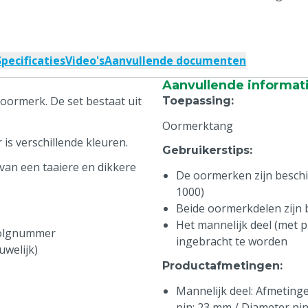
Specificaties
Video's
Aanvullende documenten
Aanvullende informat
oormerk. De set bestaat uit
Toepassing
:
Oormerktang
is verschillende kleuren.
Gebruikerstips
:
van een taaiere en dikkere
De oormerken zijn beschikb
1000)
Beide oormerkdelen zijn
Het mannelijk deel (met pi
volgnummer
ingebracht te worden
uwelijk)
Productafmetingen
:
Mannelijk deel: Afmetingen
pin: 23 mm / Diameter pi