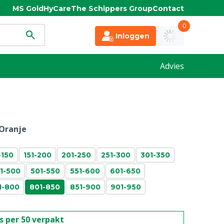
MS Gold
HyCare
The Schippers Group
Contact
0
Inloggen
Advies
Oranje
-150
151-200
201-250
251-300
301-350
1-500
501-550
551-600
601-650
1-800
801-850
851-900
901-950
is per 50 verpakt