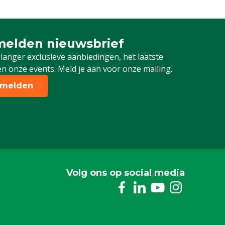
elden nieuwsbrief
 je in voor onze nieuwsbrief
 langer exclusieve aanbiedingen, het laatste
n onze events. Meld je aan voor onze mailing.
melden
Volg ons op social media