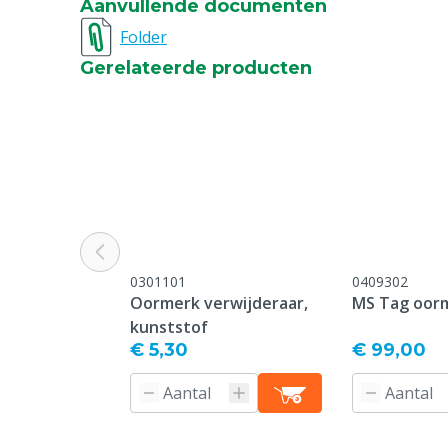
Aanvullende documenten
Bedrukking
Bedrukt
Folder
Gerelateerde producten
Type sluiting pin
Standard
Oormerk model
Standard
Garantie
Standaard, c
service & gar
vermeld onder
-> Klachten &
webpagina.
0301101
0409302
Kleur
Oranje
Oormerk verwijderaar,
MS Tag oor
kunststof
Nummerreeks
801-850
€ 5,30
€ 99,00