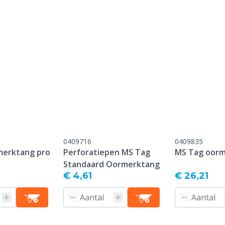
onform onze algemene
antie voorwaarden,
 het kopje "Klantenservice
 Retour" onderaan deze
0409716
0409835
merktang pro
Perforatiepen MS Tag
MS Tag oor
Standaard Oormerktang
€ 4,61
€ 26,21