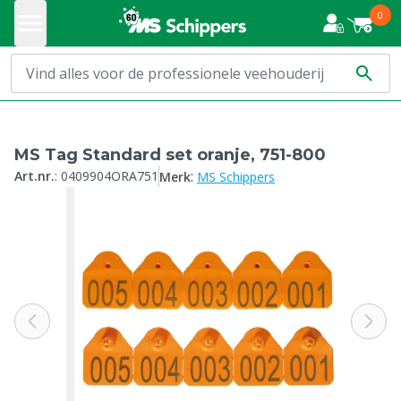
0
MS Tag Standard set oranje, 751-800
:
Art.nr.
:
0409904ORA751
Merk
MS Schippers