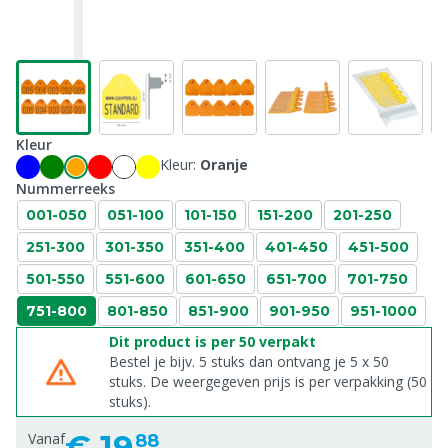
Kleur
Kleur:
Oranje
Nummerreeks
001-050
051-100
101-150
151-200
201-250
251-300
301-350
351-400
401-450
451-500
501-550
551-600
601-650
651-700
701-750
751-800
801-850
851-900
901-950
951-1000
Dit product is per 50 verpakt
Bestel je bijv. 5 stuks dan ontvang je 5 x 50
stuks. De weergegeven prijs is per verpakking (50
stuks).
€
19,
Vanaf
88