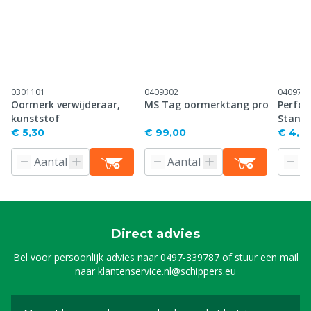
0301101
0409302
040971
Oormerk verwijderaar,
MS Tag oormerktang pro
Perfor
kunststof
Stand
€ 5,30
€ 99,00
€ 4,61
Direct advies
Bel voor persoonlijk advies naar
0497-339787
of stuur een mail
naar
klantenservice.nl@schippers.eu