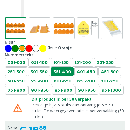
Kleur
Kleur:
Oranje
Nummerreeks
001-050
051-100
101-150
151-200
201-250
251-300
301-350
351-400
401-450
451-500
501-550
551-600
601-650
651-700
701-750
751-800
801-850
851-900
901-950
951-1000
Dit product is per 50 verpakt
Bestel je bijv. 5 stuks dan ontvang je 5 x 50
stuks. De weergegeven prijs is per verpakking (50
stuks).
€
19,
Vanaf
88