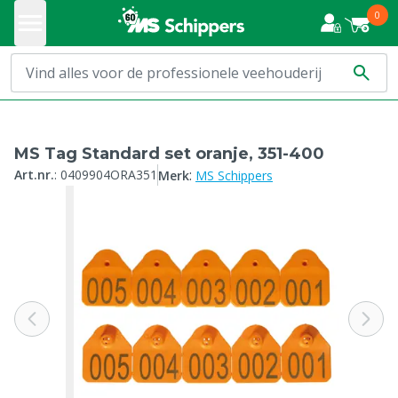
0
MS Tag Standard set oranje, 351-400
:
Art.nr.
:
0409904ORA351
Merk
MS Schippers