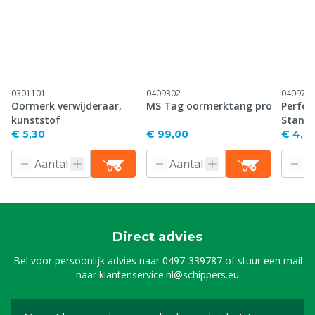
0301101
0409302
040971
Oormerk verwijderaar,
MS Tag oormerktang pro
Perfor
kunststof
Stand
€ 5,30
€ 99,00
€ 4,61
Direct advies
Bel voor persoonlijk advies naar
0497-339787
of stuur een mail
naar
klantenservice.nl@schippers.eu