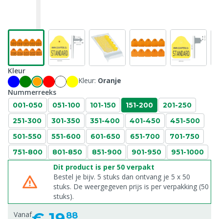
Kleur
Kleur:
Oranje
Nummerreeks
001-050
051-100
101-150
151-200
201-250
251-300
301-350
351-400
401-450
451-500
501-550
551-600
601-650
651-700
701-750
751-800
801-850
851-900
901-950
951-1000
Dit product is per 50 verpakt
Bestel je bijv. 5 stuks dan ontvang je 5 x 50
stuks. De weergegeven prijs is per verpakking (50
stuks).
€
19,
Vanaf
88