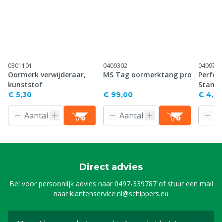
0301101
0409302
040971
Oormerk verwijderaar,
MS Tag oormerktang pro
Perfor
kunststof
Stand
€ 5,30
€ 99,00
€ 4,61
Direct advies
Bel voor persoonlijk advies naar
0497-339787
of stuur een mail
naar
klantenservice.nl@schippers.eu