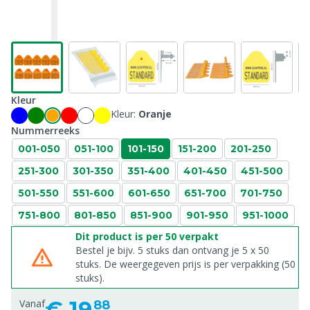
Kleur
Kleur:
Oranje
Nummerreeks
001-050
051-100
101-150
151-200
201-250
251-300
301-350
351-400
401-450
451-500
501-550
551-600
601-650
651-700
701-750
751-800
801-850
851-900
901-950
951-1000
Dit product is per 50 verpakt
Bestel je bijv. 5 stuks dan ontvang je 5 x 50
stuks. De weergegeven prijs is per verpakking (50
stuks).
€
19,
Vanaf
88