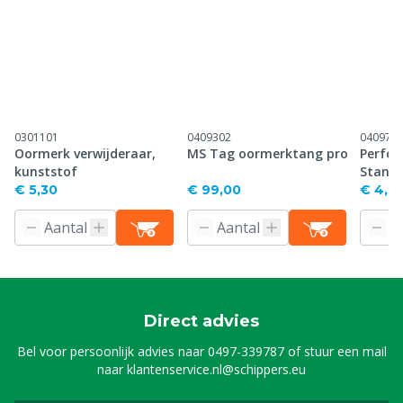
0301101
0409302
040971
Oormerk verwijderaar,
MS Tag oormerktang pro
Perfor
kunststof
Stand
€ 5,30
€ 99,00
€ 4,61
Direct advies
Bel voor persoonlijk advies naar
0497-339787
of stuur een mail
naar
klantenservice.nl@schippers.eu