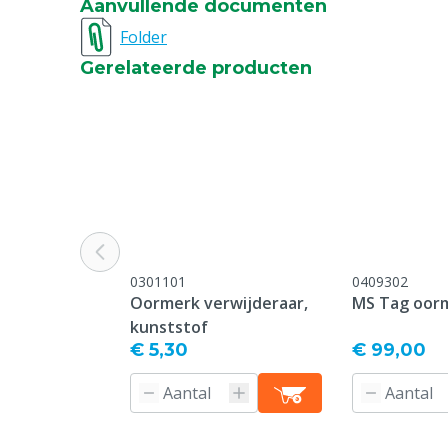
Aanvullende documenten
Bedrukking
Bedrukt
Folder
Gerelateerde producten
Type sluiting pin
Standard
Oormerk model
Standard
Garantie
Standaard, c
service & gar
vermeld onder
-> Klachten &
webpagina.
0301101
0409302
Kleur
Groen
Oormerk verwijderaar,
MS Tag oor
kunststof
Nummerreeks
901-950
€ 5,30
€ 99,00