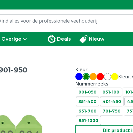
Overige
Deals
Nieuw
901-950
Kleur
Kleur:
Nummerreeks
001-050
051-100
101
351-400
401-450
45
651-700
701-750
75
951-1000
Dit product 