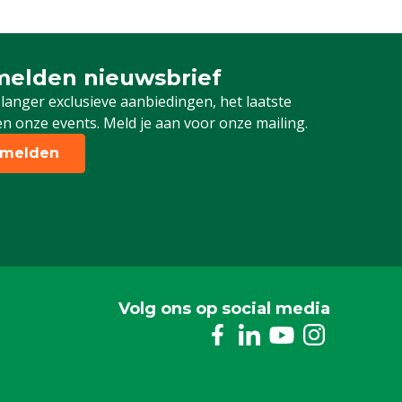
elden nieuwsbrief
 je in voor onze nieuwsbrief
 langer exclusieve aanbiedingen, het laatste
n onze events. Meld je aan voor onze mailing.
melden
Volg ons op social media