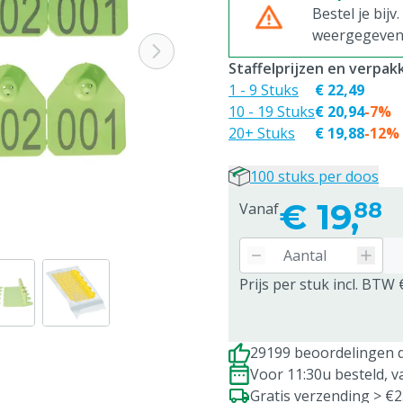
Bestel je bijv
weergegeven p
Staffelprijzen en verpa
1 - 9 Stuks
€ 22,49
10 - 19 Stuks
€ 20,94
-7%
20+ Stuks
€ 19,88
-12%
100 stuks per doos
€
19,
88
Vanaf
Prijs per stuk incl. BTW 
29199 beoordelingen d
Voor 11:30u besteld, 
Gratis verzending > €