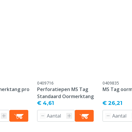
onform onze algemene
antie voorwaarden,
 het kopje "Klantenservice
 Retour" onderaan deze
0409716
0409835
merktang pro
Perforatiepen MS Tag
MS Tag oor
Standaard Oormerktang
€ 4,61
€ 26,21