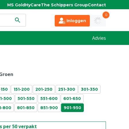
MS Gold
HyCare
The Schippers Group
Contact
0
Inloggen
Advies
Groen
-150
151-200
201-250
251-300
301-350
1-500
501-550
551-600
601-650
1-800
801-850
851-900
901-950
is per 50 verpakt