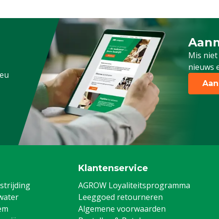
Aanm
Schrijf
Mis niet
nieuws e
.eu
Aan
Klantenservice
trijding
AGROW Loyaliteitsprogramma
water
Leeggoed retourneren
em
Algemene voorwaarden