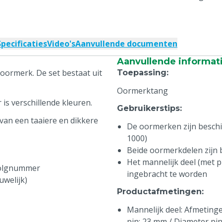
Specificaties
Video's
Aanvullende documenten
Aanvullende informat
oormerk. De set bestaat uit
Toepassing
:
Oormerktang
is verschillende kleuren.
Gebruikerstips
:
van een taaiere en dikkere
De oormerken zijn beschikb
1000)
Beide oormerkdelen zijn
Het mannelijk deel (met pi
volgnummer
ingebracht te worden
uwelijk)
Productafmetingen
:
Mannelijk deel: Afmetingen
pin: 23 mm / Diameter pi