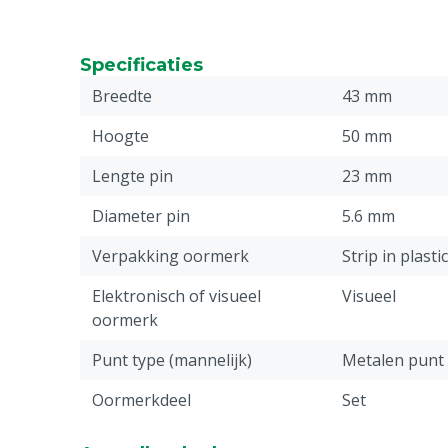
Specificaties
Breedte
43 mm
Hoogte
50 mm
Lengte pin
23 mm
Diameter pin
5.6 mm
Verpakking oormerk
Strip in plasti
Elektronisch of visueel
Visueel
oormerk
Punt type (mannelijk)
Metalen punt
Oormerkdeel
Set
Stuks
50