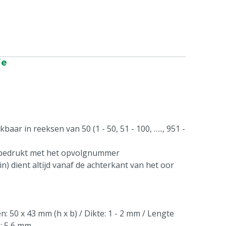
ie
aar in reeksen van 50 (1 - 50, 51 - 100, ….., 951 -
 bedrukt met het opvolgnummer
n) dient altijd vanaf de achterkant van het oor
: 50 x 43 mm (h x b) / Dikte: 1 - 2 mm / Lengte
n: 5,6 mm