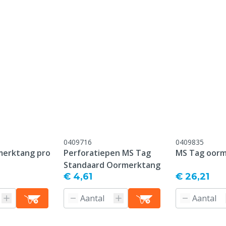
onform onze algemene
antie voorwaarden,
 het kopje "Klantenservice
 Retour" onderaan deze
0409716
0409835
merktang pro
Perforatiepen MS Tag
MS Tag oor
Standaard Oormerktang
€ 4,61
€ 26,21