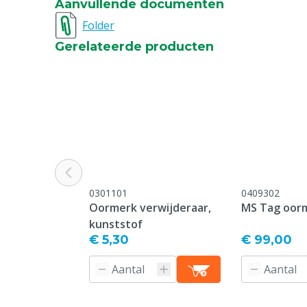
Aanvullende documenten
Bedrukking
Bedrukt
Folder
Gerelateerde producten
Type sluiting pin
Standard
Oormerk model
Standard
Garantie
Standaard, c
service & gar
vermeld onder
-> Klachten &
webpagina.
0301101
0409302
Kleur
Groen
Oormerk verwijderaar,
MS Tag oor
kunststof
Nummerreeks
851-900
€ 5,30
€ 99,00