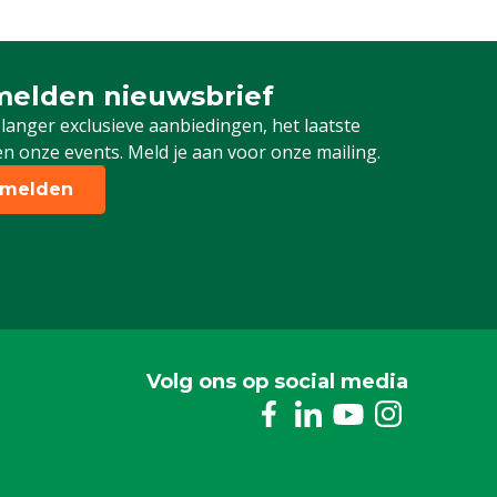
elden nieuwsbrief
 je in voor onze nieuwsbrief
 langer exclusieve aanbiedingen, het laatste
n onze events. Meld je aan voor onze mailing.
melden
Volg ons op social media