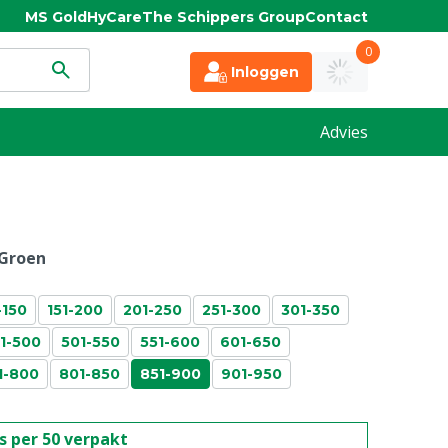
MS Gold
HyCare
The Schippers Group
Contact
0
Inloggen
Advies
Groen
-150
151-200
201-250
251-300
301-350
1-500
501-550
551-600
601-650
1-800
801-850
851-900
901-950
is per 50 verpakt