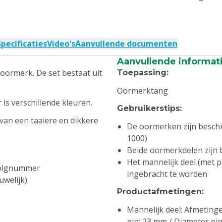
Specificaties
Video's
Aanvullende documenten
Aanvullende informat
oormerk. De set bestaat uit
Toepassing
:
Oormerktang
is verschillende kleuren.
Gebruikerstips
:
van een taaiere en dikkere
De oormerken zijn beschikb
1000)
Beide oormerkdelen zijn
Het mannelijk deel (met pi
volgnummer
ingebracht te worden
uwelijk)
Productafmetingen
:
Mannelijk deel: Afmetingen
pin: 23 mm / Diameter pi