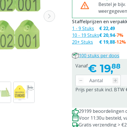
Bestel je bijv
weergegeven p
Staffelprijzen en verpa
1 - 9 Stuks
€ 22,49
10 - 19 Stuks
€ 20,94
-7%
20+ Stuks
€ 19,88
-12%
100 stuks per doos
€
19,
88
Vanaf
Prijs per stuk incl. BTW 
29199 beoordelingen d
Voor 11:30u besteld, 
Gratis verzending > €