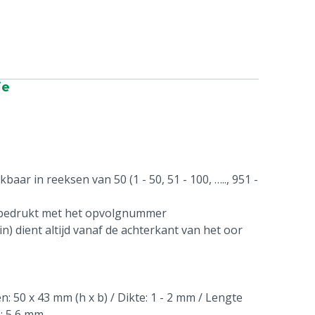
ie
aar in reeksen van 50 (1 - 50, 51 - 100, ….., 951 -
 bedrukt met het opvolgnummer
n) dient altijd vanaf de achterkant van het oor
: 50 x 43 mm (h x b) / Dikte: 1 - 2 mm / Lengte
n: 5,6 mm