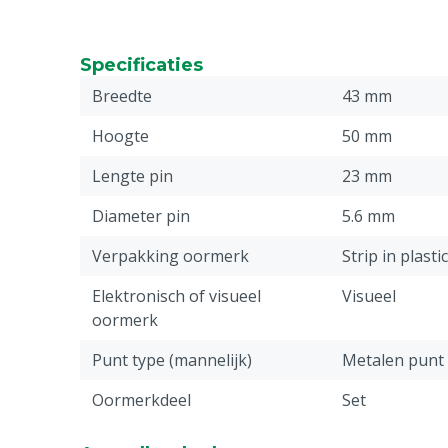
Specificaties
Breedte
43 mm
Hoogte
50 mm
Lengte pin
23 mm
Diameter pin
5.6 mm
Verpakking oormerk
Strip in plasti
Elektronisch of visueel
Visueel
oormerk
Punt type (mannelijk)
Metalen punt
Oormerkdeel
Set
Stuks
50