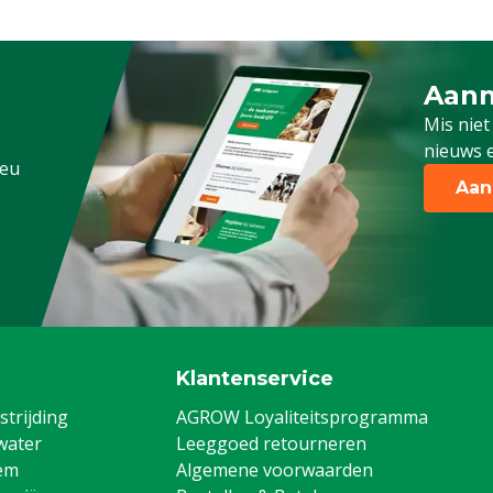
Aanm
Schrijf
Mis niet
nieuws e
.eu
Aan
Klantenservice
trijding
AGROW Loyaliteitsprogramma
water
Leeggoed retourneren
em
Algemene voorwaarden