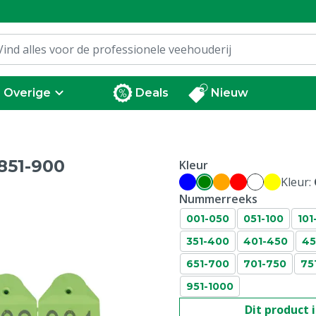
Overige
Deals
Nieuw
851-900
Kleur
Kleur:
Nummerreeks
001-050
051-100
101
351-400
401-450
45
651-700
701-750
75
951-1000
Dit product 