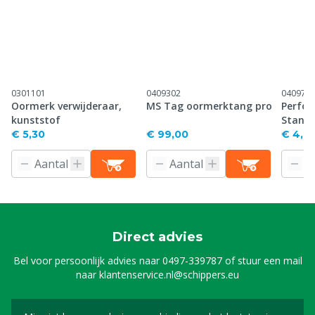
0301101
0409302
040971
Oormerk verwijderaar,
MS Tag oormerktang pro
Perfor
kunststof
Stand
€ 5,30
€ 99,00
€ 4,61
Direct advies
Bel voor persoonlijk advies naar
0497-339787
of stuur een mail
naar
klantenservice.nl@schippers.eu