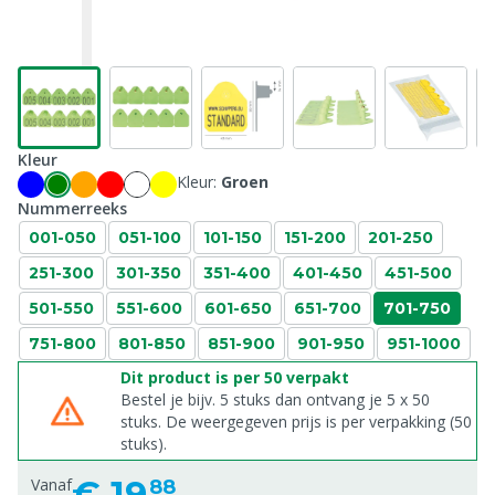
Kleur
Kleur:
Groen
Nummerreeks
001-050
051-100
101-150
151-200
201-250
251-300
301-350
351-400
401-450
451-500
501-550
551-600
601-650
651-700
701-750
751-800
801-850
851-900
901-950
951-1000
Dit product is per 50 verpakt
Bestel je bijv. 5 stuks dan ontvang je 5 x 50
stuks. De weergegeven prijs is per verpakking (50
stuks).
€
19,
Vanaf
88