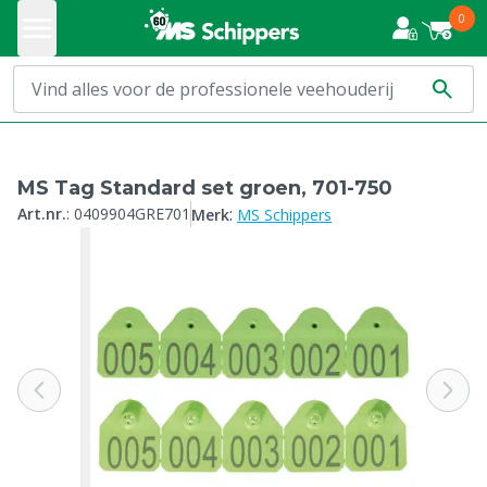
0
MS Tag Standard set groen, 701-750
:
Art.nr.
:
0409904GRE701
Merk
MS Schippers