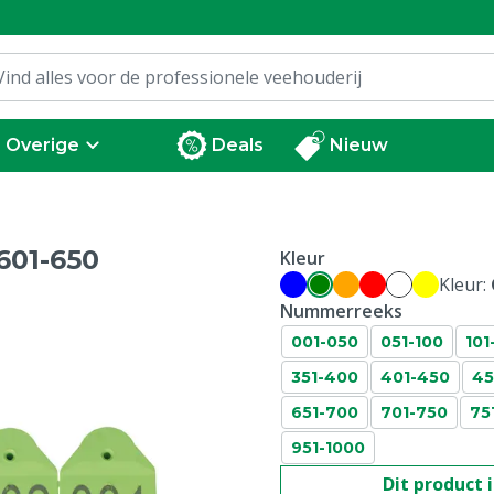
Overige
Deals
Nieuw
601-650
Kleur
Kleur:
Nummerreeks
001-050
051-100
101
351-400
401-450
45
651-700
701-750
75
951-1000
Dit product 