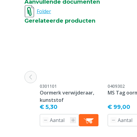
Aanvullende documenten
Bedrukking
Bedrukt
Folder
Gerelateerde producten
Type sluiting pin
Standard
Oormerk model
Standard
Garantie
Standaard, c
service & gar
vermeld onder
-> Klachten &
webpagina.
0301101
0409302
Kleur
Groen
Oormerk verwijderaar,
MS Tag oor
kunststof
Nummerreeks
601-650
€ 5,30
€ 99,00