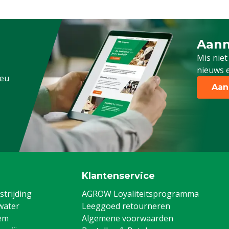
Aanm
Schrijf
Mis niet
nieuws e
.eu
Aan
Klantenservice
trijding
AGROW Loyaliteitsprogramma
water
Leeggoed retourneren
em
Algemene voorwaarden