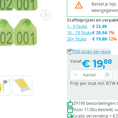
Bestel je bijv
weergegeven p
Staffelprijzen en verpa
1 - 9 Stuks
€ 22,49
10 - 19 Stuks
€ 20,94
-7%
20+ Stuks
€ 19,88
-12%
100 stuks per doos
€
19,
88
Vanaf
Prijs per stuk incl. BTW 
29199 beoordelingen d
Voor 11:30u besteld, 
Gratis verzending > €