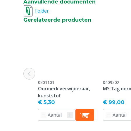
Aanvullende documenten
Bedrukking
Bedrukt
Folder
Gerelateerde producten
Type sluiting pin
Standard
Oormerk model
Standard
Garantie
Standaard, c
service & gar
vermeld onder
-> Klachten &
webpagina.
0301101
0409302
Kleur
Groen
Oormerk verwijderaar,
MS Tag oor
kunststof
Nummerreeks
301-350
€ 5,30
€ 99,00