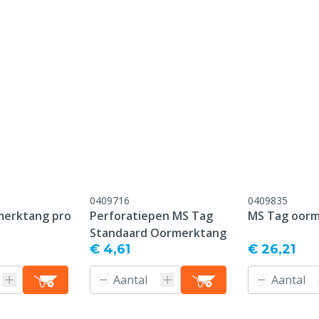
onform onze algemene
antie voorwaarden,
 het kopje "Klantenservice
 Retour" onderaan deze
0409716
0409835
merktang pro
Perforatiepen MS Tag
MS Tag oor
Standaard Oormerktang
€ 4,61
€ 26,21