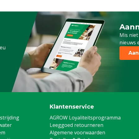
Aanm
Schrijf
Mis niet
nieuws e
.eu
Aan
Klantenservice
trijding
AGROW Loyaliteitsprogramma
water
Leeggoed retourneren
em
Algemene voorwaarden