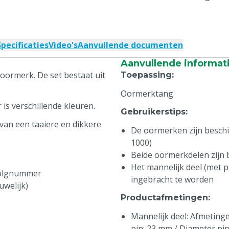
Specificaties
Video's
Aanvullende documenten
Aanvullende informat
oormerk. De set bestaat uit
Toepassing
:
Oormerktang
is verschillende kleuren.
Gebruikerstips
:
van een taaiere en dikkere
De oormerken zijn beschikb
1000)
Beide oormerkdelen zijn
Het mannelijk deel (met pi
volgnummer
ingebracht te worden
uwelijk)
Productafmetingen
:
Mannelijk deel: Afmetingen
pin: 23 mm / Diameter pi