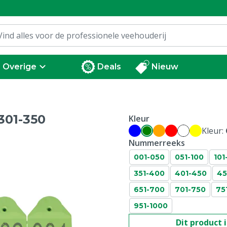
Overige
Deals
Nieuw
301-350
Kleur
Kleur:
Nummerreeks
001-050
051-100
101
351-400
401-450
45
651-700
701-750
75
951-1000
Dit product 