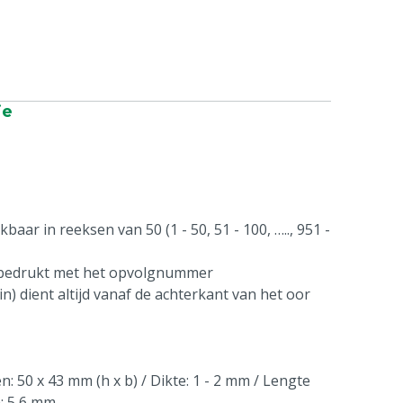
ie
aar in reeksen van 50 (1 - 50, 51 - 100, ….., 951 -
 bedrukt met het opvolgnummer
n) dient altijd vanaf de achterkant van het oor
: 50 x 43 mm (h x b) / Dikte: 1 - 2 mm / Lengte
n: 5,6 mm