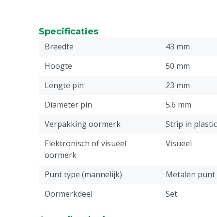
Specificaties
Breedte
43 mm
Hoogte
50 mm
Lengte pin
23 mm
Diameter pin
5.6 mm
Verpakking oormerk
Strip in plasti
Elektronisch of visueel
Visueel
oormerk
Punt type (mannelijk)
Metalen punt
Oormerkdeel
Set
Stuks
50