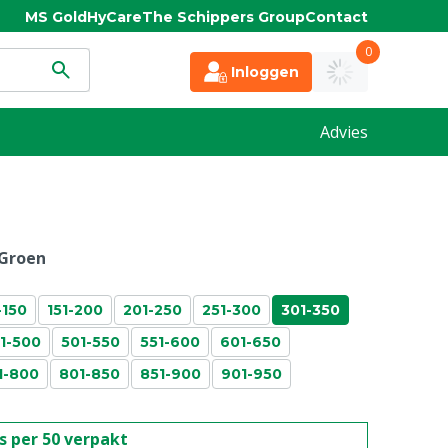
MS Gold
HyCare
The Schippers Group
Contact
0
Inloggen
Advies
Groen
-150
151-200
201-250
251-300
301-350
1-500
501-550
551-600
601-650
1-800
801-850
851-900
901-950
is per 50 verpakt