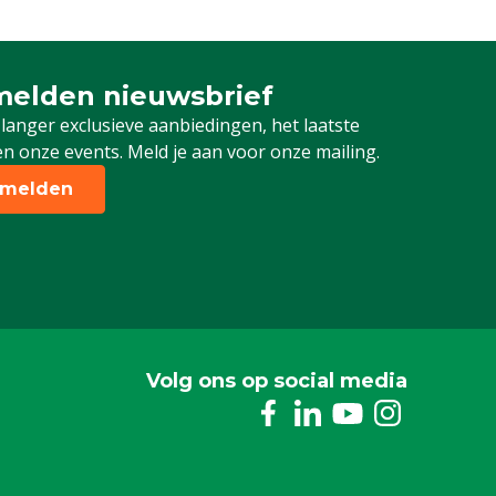
elden nieuwsbrief
 je in voor onze nieuwsbrief
 langer exclusieve aanbiedingen, het laatste
n onze events. Meld je aan voor onze mailing.
melden
Volg ons op social media