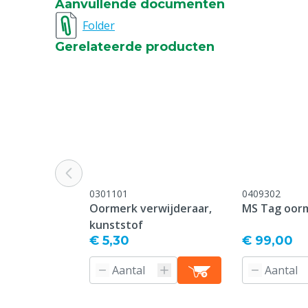
Aanvullende documenten
Bedrukking
Bedrukt
Folder
Gerelateerde producten
Type sluiting pin
Standard
Oormerk model
Standard
Garantie
Standaard, c
service & gar
vermeld onder
-> Klachten &
webpagina.
0301101
0409302
Kleur
Groen
Oormerk verwijderaar,
MS Tag oor
kunststof
Nummerreeks
201-250
€ 5,30
€ 99,00