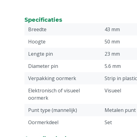
Specificaties
Breedte
43 mm
Hoogte
50 mm
Lengte pin
23 mm
Diameter pin
5.6 mm
Verpakking oormerk
Strip in plasti
Elektronisch of visueel
Visueel
oormerk
Punt type (mannelijk)
Metalen punt
Oormerkdeel
Set
Stuks
50