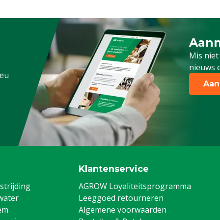
Aanm
Schrijf
Mis niet
nieuws e
.eu
Aan
Klantenservice
trijding
AGROW Loyaliteitsprogramma
water
Leeggoed retourneren
em
Algemene voorwaarden