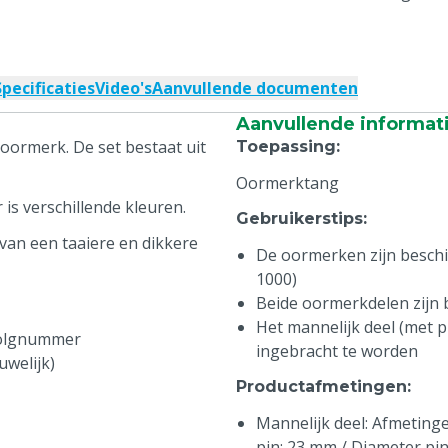
Specificaties
Video's
Aanvullende documenten
Aanvullende informat
oormerk. De set bestaat uit
Toepassing
:
Oormerktang
is verschillende kleuren.
Gebruikerstips
:
van een taaiere en dikkere
De oormerken zijn beschikb
1000)
Beide oormerkdelen zijn
Het mannelijk deel (met pi
volgnummer
ingebracht te worden
uwelijk)
Productafmetingen
:
Mannelijk deel: Afmetingen
pin: 23 mm / Diameter pi