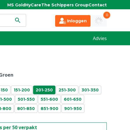
MS Gold
HyCare
The Schippers Group
Contact
0
Inloggen
Advies
Groen
-150
151-200
201-250
251-300
301-350
1-500
501-550
551-600
601-650
1-800
801-850
851-900
901-950
is per 50 verpakt