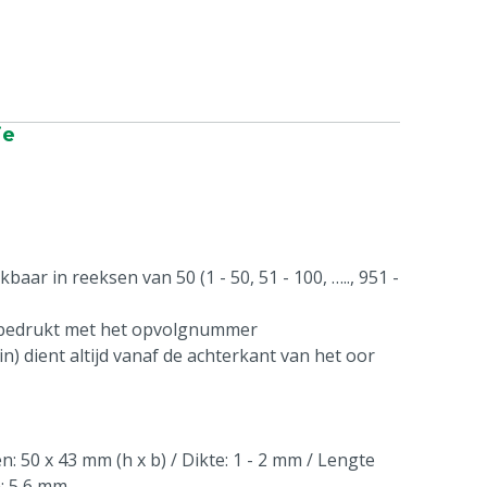
ie
aar in reeksen van 50 (1 - 50, 51 - 100, ….., 951 -
 bedrukt met het opvolgnummer
n) dient altijd vanaf de achterkant van het oor
: 50 x 43 mm (h x b) / Dikte: 1 - 2 mm / Lengte
n: 5,6 mm