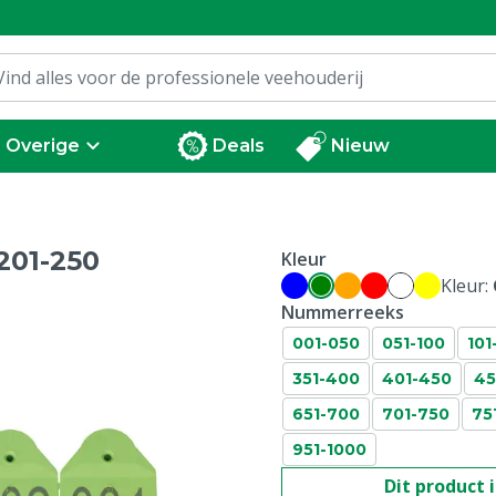
Overige
Deals
Nieuw
201-250
Kleur
Kleur:
Nummerreeks
001-050
051-100
101
351-400
401-450
45
651-700
701-750
75
951-1000
Dit product 