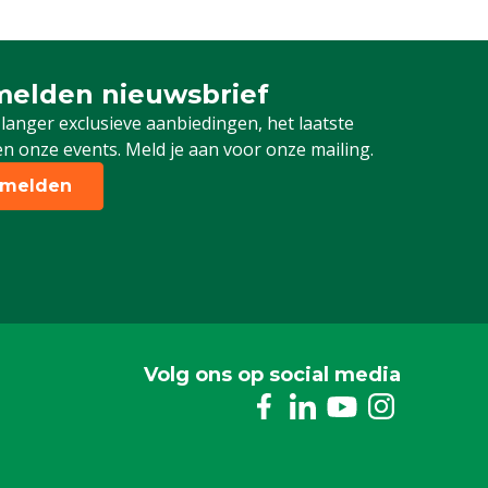
elden nieuwsbrief
 je in voor onze nieuwsbrief
 langer exclusieve aanbiedingen, het laatste
n onze events. Meld je aan voor onze mailing.
melden
Volg ons op social media