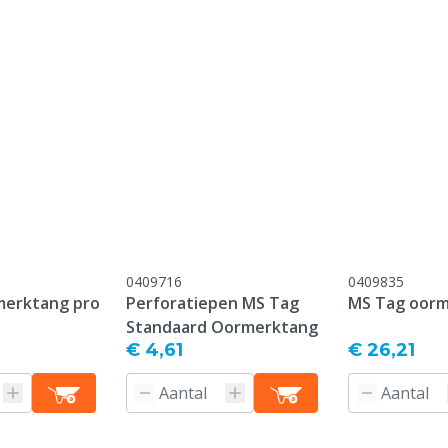
onform onze algemene
antie voorwaarden,
 het kopje "Klantenservice
 Retour" onderaan deze
0409716
0409835
merktang pro
Perforatiepen MS Tag
MS Tag oor
Standaard Oormerktang
€ 4,61
€ 26,21