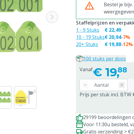
Bestel je bijv
weergegeven p
Staffelprijzen en verpa
1 - 9 Stuks
€ 22,49
10 - 19 Stuks
€ 20,94
-7%
20+ Stuks
€ 19,88
-12%
100 stuks per doos
€
19,
88
Vanaf
Prijs per stuk incl. BTW 
29199 beoordelingen d
Voor 11:30u besteld, 
Gratis verzending > €