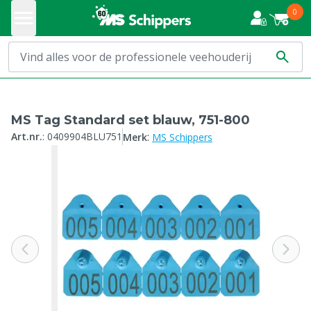
0
MS Tag Standard set blauw, 751-800
:
Art.nr.
:
0409904BLU751
Merk
MS Schippers