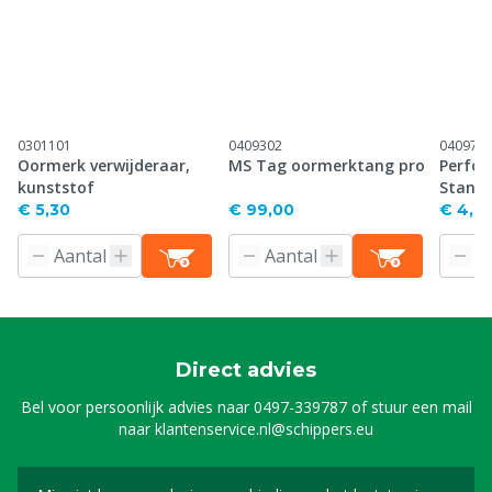
0301101
0409302
040971
Oormerk verwijderaar,
MS Tag oormerktang pro
Perfor
kunststof
Stand
€ 5,30
€ 99,00
€ 4,61
Direct advies
Bel voor persoonlijk advies naar
0497-339787
of stuur een mail
naar
klantenservice.nl@schippers.eu