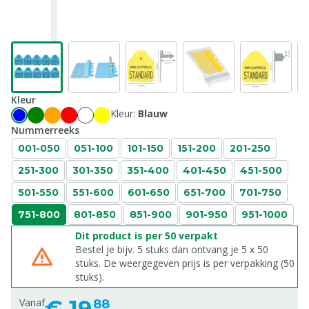
Kleur
Kleur:
Blauw
Nummerreeks
001-050
051-100
101-150
151-200
201-250
251-300
301-350
351-400
401-450
451-500
501-550
551-600
601-650
651-700
701-750
751-800
801-850
851-900
901-950
951-1000
Dit product is per 50 verpakt
Bestel je bijv. 5 stuks dan ontvang je 5 x 50
stuks. De weergegeven prijs is per verpakking (50
stuks).
€
19,
Vanaf
88