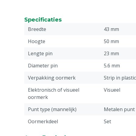
Specificaties
Breedte
43 mm
Hoogte
50 mm
Lengte pin
23 mm
Diameter pin
5.6 mm
Verpakking oormerk
Strip in plasti
Elektronisch of visueel
Visueel
oormerk
Punt type (mannelijk)
Metalen punt
Oormerkdeel
Set
Stuks
50