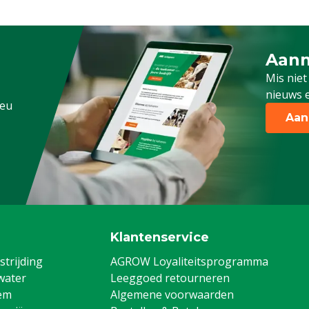
Aanm
Schrijf
Mis niet
nieuws e
.eu
Aan
Klantenservice
trijding
AGROW Loyaliteitsprogramma
water
Leeggoed retourneren
em
Algemene voorwaarden