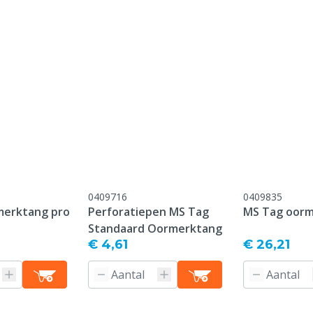
onform onze algemene
antie voorwaarden,
 het kopje "Klantenservice
 Retour" onderaan deze
0409716
0409835
merktang pro
Perforatiepen MS Tag
MS Tag oor
Standaard Oormerktang
€ 4,61
€ 26,21