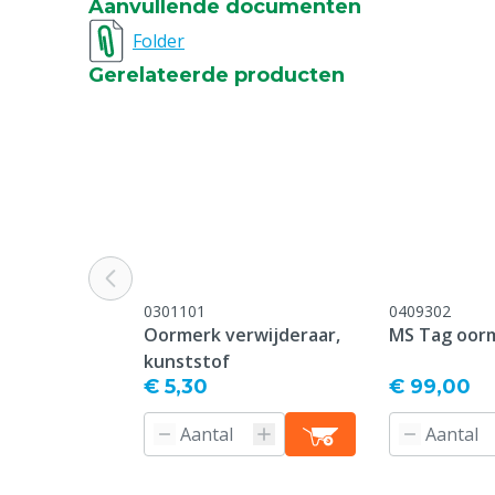
Aanvullende documenten
Bedrukking
Bedrukt
Folder
Gerelateerde producten
Type sluiting pin
Standard
Oormerk model
Standard
Garantie
Standaard, c
service & gar
vermeld onder
-> Klachten &
webpagina.
0301101
0409302
Kleur
Blauw
Oormerk verwijderaar,
MS Tag oor
kunststof
Nummerreeks
651-700
€ 5,30
€ 99,00