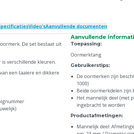
Specificaties
Video's
Aanvullende documenten
Aanvullende informat
oormerk. De set bestaat uit
Toepassing
:
Oormerktang
is verschillende kleuren.
Gebruikerstips
:
van een taaiere en dikkere
De oormerken zijn beschikb
1000)
Beide oormerkdelen zijn
Het mannelijk deel (met pi
volgnummer
ingebracht te worden
uwelijk)
Productafmetingen
:
Mannelijk deel: Afmetingen
pin: 23 mm / Diameter pi