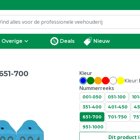
Overige
Deals
Nieuw
651-700
Kleur
Kleur:
Nummerreeks
001-050
051-100
101
351-400
401-450
45
651-700
701-750
75
951-1000
Dit product 