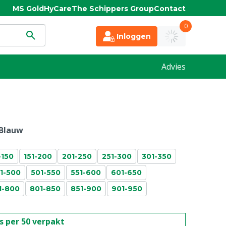
MS Gold
HyCare
The Schippers Group
Contact
0
Inloggen
Advies
Blauw
-150
151-200
201-250
251-300
301-350
1-500
501-550
551-600
601-650
1-800
801-850
851-900
901-950
is per 50 verpakt