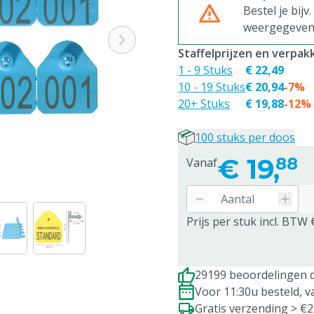
Bestel je bijv
weergegeven p
Staffelprijzen en verpa
1 - 9 Stuks
€ 22,49
10 - 19 Stuks
€ 20,94
-7%
20+ Stuks
€ 19,88
-12%
100 stuks per doos
€
19,
88
Vanaf
Prijs per stuk incl. BTW 
29199 beoordelingen d
Voor 11:30u besteld, 
Gratis verzending > €