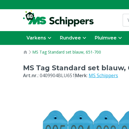
Varkens
Rundvee
Pluimvee
MS Tag Standard set blauw, 651-700
MS Tag Standard set blauw, 
Art.nr.
:
0409904BLU651
Merk
:
MS Schippers