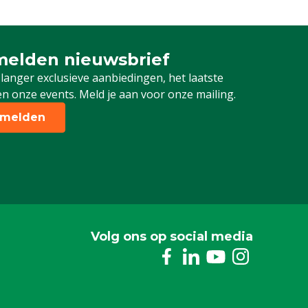
elden nieuwsbrief
 je in voor onze nieuwsbrief
 langer exclusieve aanbiedingen, het laatste
n onze events. Meld je aan voor onze mailing.
melden
Volg ons op social media