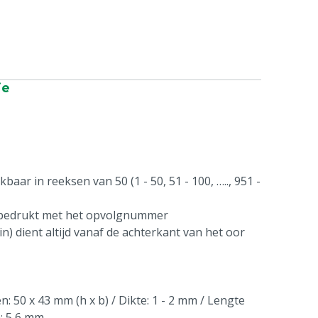
ie
aar in reeksen van 50 (1 - 50, 51 - 100, ….., 951 -
 bedrukt met het opvolgnummer
n) dient altijd vanaf de achterkant van het oor
: 50 x 43 mm (h x b) / Dikte: 1 - 2 mm / Lengte
n: 5,6 mm