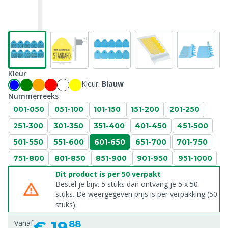
Kleur
Kleur:
Blauw
Nummerreeks
001-050
051-100
101-150
151-200
201-250
251-300
301-350
351-400
401-450
451-500
501-550
551-600
601-650
651-700
701-750
751-800
801-850
851-900
901-950
951-1000
Dit product is per 50 verpakt
Bestel je bijv. 5 stuks dan ontvang je 5 x 50
stuks. De weergegeven prijs is per verpakking (50
stuks).
€
19,
Vanaf
88