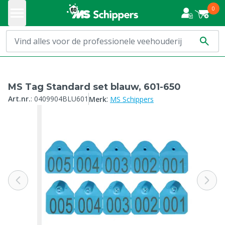
0
MS Tag Standard set blauw, 601-650
:
Art.nr.
:
0409904BLU601
Merk
MS Schippers