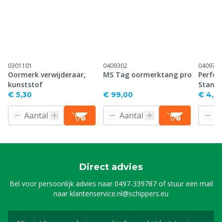
0301101
0409302
040971
Oormerk verwijderaar,
MS Tag oormerktang pro
Perfor
kunststof
Stand
€ 5,30
€ 99,00
€ 4,61
Direct advies
Bel voor persoonlijk advies naar
0497-339787
of stuur een mail
naar
klantenservice.nl@schippers.eu