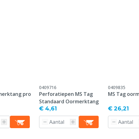
onform onze algemene
antie voorwaarden,
 het kopje "Klantenservice
 Retour" onderaan deze
0409716
0409835
merktang pro
Perforatiepen MS Tag
MS Tag oor
Standaard Oormerktang
€ 4,61
€ 26,21