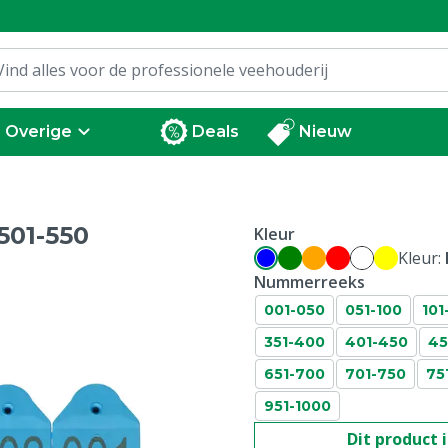
Overige
Deals
Nieuw
501-550
Kleur
Kleur:
Nummerreeks
001-050
051-100
101
351-400
401-450
45
651-700
701-750
75
951-1000
Dit product 