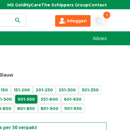
MS Gold
HyCare
The Schippers Group
Contact
0
Inloggen
Advies
Blauw
-150
151-200
201-250
251-300
301-350
1-500
501-550
551-600
601-650
1-800
801-850
851-900
901-950
is per 50 verpakt