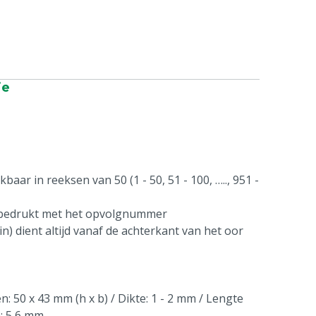
ie
aar in reeksen van 50 (1 - 50, 51 - 100, ….., 951 -
 bedrukt met het opvolgnummer
n) dient altijd vanaf de achterkant van het oor
: 50 x 43 mm (h x b) / Dikte: 1 - 2 mm / Lengte
n: 5,6 mm