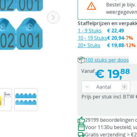
Bestel je bijv
weergegeven p
Staffelprijzen en verpa
1 - 9 Stuks
€ 22,49
10 - 19 Stuks
€ 20,94
-7%
20+ Stuks
€ 19,88
-12%
100 stuks per doos
€
19,
88
Vanaf
Prijs per stuk incl. BTW 
29199 beoordelingen d
Voor 11:30u besteld, 
Gratis verzending > €