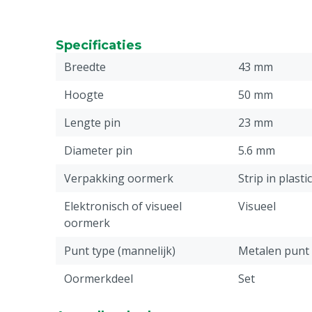
Specificaties
Breedte
43 mm
Hoogte
50 mm
Lengte pin
23 mm
Diameter pin
5.6 mm
Verpakking oormerk
Strip in plasti
Elektronisch of visueel
Visueel
oormerk
Punt type (mannelijk)
Metalen punt
Oormerkdeel
Set
Stuks
50