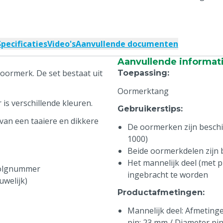
Specificaties
Video's
Aanvullende documenten
Aanvullende informat
oormerk. De set bestaat uit
Toepassing
:
Oormerktang
is verschillende kleuren.
Gebruikerstips
:
van een taaiere en dikkere
De oormerken zijn beschikb
1000)
Beide oormerkdelen zijn
Het mannelijk deel (met pi
volgnummer
ingebracht te worden
uwelijk)
Productafmetingen
:
Mannelijk deel: Afmetingen
pin: 23 mm / Diameter pi