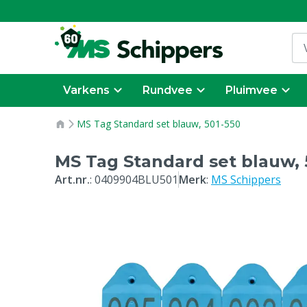
Varkens
Rundvee
Pluimvee
MS Tag Standard set blauw, 501-550
MS Tag Standard set blauw, 
Art.nr.
:
0409904BLU501
Merk
:
MS Schippers