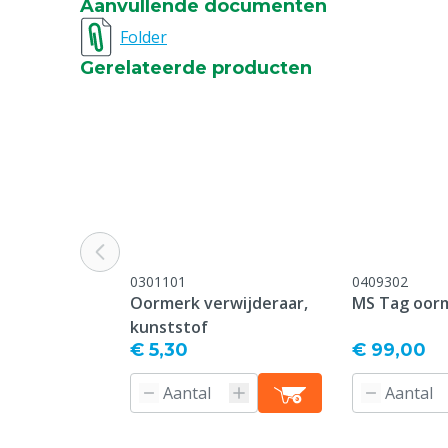
Aanvullende documenten
Bedrukking
Bedrukt
Folder
Gerelateerde producten
Type sluiting pin
Standard
Oormerk model
Standard
Garantie
Standaard, c
service & gar
vermeld onder
-> Klachten &
webpagina.
0301101
0409302
Kleur
Blauw
Oormerk verwijderaar,
MS Tag oor
kunststof
Nummerreeks
501-550
€ 5,30
€ 99,00