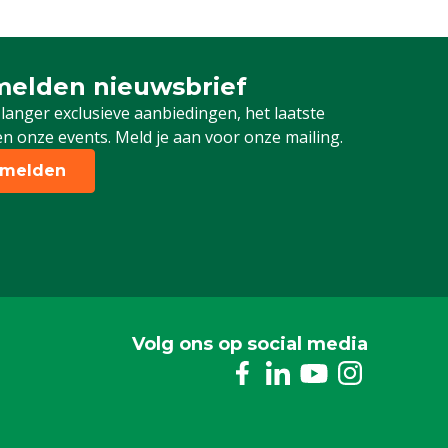
elden nieuwsbrief
 je in voor onze nieuwsbrief
 langer exclusieve aanbiedingen, het laatste
n onze events. Meld je aan voor onze mailing.
melden
Volg ons op social media