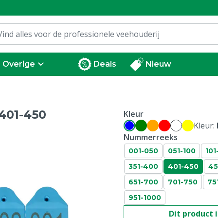
Overige
Deals
Nieuw
401-450
Kleur
Kleur:
Nummerreeks
001-050
051-100
101
351-400
401-450
45
651-700
701-750
75
951-1000
Dit product 