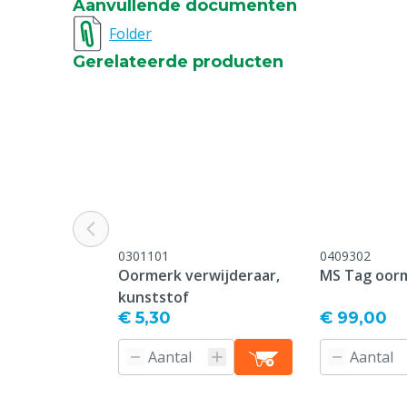
Aanvullende documenten
Bedrukking
Bedrukt
Folder
Gerelateerde producten
Type sluiting pin
Standard
Oormerk model
Standard
Garantie
Standaard, c
service & gar
vermeld onder
-> Klachten &
webpagina.
0301101
0409302
Kleur
Blauw
Oormerk verwijderaar,
MS Tag oor
kunststof
Nummerreeks
401-450
€ 5,30
€ 99,00