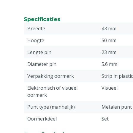
Specificaties
Breedte
43 mm
Hoogte
50 mm
Lengte pin
23 mm
Diameter pin
5.6 mm
Verpakking oormerk
Strip in plasti
Elektronisch of visueel
Visueel
oormerk
Punt type (mannelijk)
Metalen punt
Oormerkdeel
Set
Stuks
50