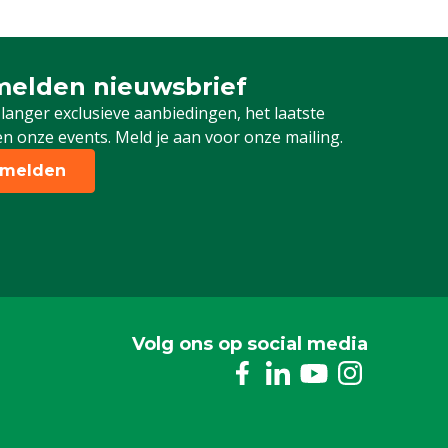
elden nieuwsbrief
 je in voor onze nieuwsbrief
 langer exclusieve aanbiedingen, het laatste
n onze events. Meld je aan voor onze mailing.
melden
Volg ons op social media