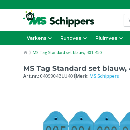
Varkens
Rundvee
Pluimvee
MS Tag Standard set blauw, 401-450
MS Tag Standard set blauw, 
Art.nr.
:
0409904BLU401
Merk
:
MS Schippers