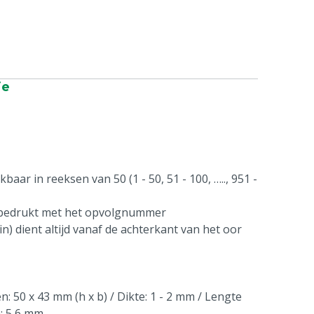
ie
aar in reeksen van 50 (1 - 50, 51 - 100, ….., 951 -
 bedrukt met het opvolgnummer
n) dient altijd vanaf de achterkant van het oor
: 50 x 43 mm (h x b) / Dikte: 1 - 2 mm / Lengte
n: 5,6 mm