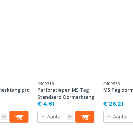
onform onze algemene
antie voorwaarden,
 het kopje "Klantenservice
 Retour" onderaan deze
0409716
0409835
merktang pro
Perforatiepen MS Tag
MS Tag oor
Standaard Oormerktang
€ 4,61
€ 26,21