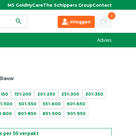
MS Gold
HyCare
The Schippers Group
Contact
0
Inloggen
Advies
Blauw
-150
151-200
201-250
251-300
301-350
1-500
501-550
551-600
601-650
1-800
801-850
851-900
901-950
is per 50 verpakt