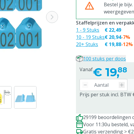
Bestel je bijv
weergegeven p
Staffelprijzen en verpa
1 - 9 Stuks
€ 22,49
10 - 19 Stuks
€ 20,94
-7%
20+ Stuks
€ 19,88
-12%
100 stuks per doos
€
19,
88
Vanaf
Prijs per stuk incl. BTW 
29199 beoordelingen d
Voor 11:30u besteld, 
Gratis verzending > €