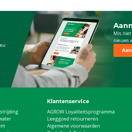
Aanm
Schrijf
Mis niet
nieuws e
.eu
Aan
Klantenservice
trijding
AGROW Loyaliteitsprogramma
water
Leeggoed retourneren
em
Algemene voorwaarden