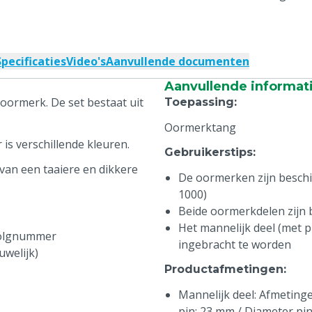
Specificaties
Video's
Aanvullende documenten
Aanvullende informat
oormerk. De set bestaat uit
Toepassing
:
Oormerktang
is verschillende kleuren.
Gebruikerstips
:
van een taaiere en dikkere
De oormerken zijn beschikb
1000)
Beide oormerkdelen zijn
Het mannelijk deel (met pi
volgnummer
ingebracht te worden
uwelijk)
Productafmetingen
:
Mannelijk deel: Afmetingen
pin: 23 mm / Diameter pi