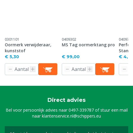
0301101
0409302
040971
Oormerk verwijderaar,
MS Tag oormerktang pro
Perfor
kunststof
Stand
€ 5,30
€ 99,00
€ 4,61
Direct advies
Bel voor persoonlijk advies naar
0497-339787
of stuur een mail
naar
klantenservice.nl@schippers.eu