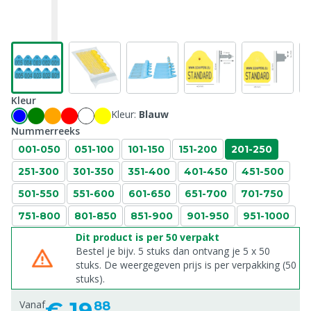
Kleur
Kleur:
Blauw
Nummerreeks
001-050
051-100
101-150
151-200
201-250
251-300
301-350
351-400
401-450
451-500
501-550
551-600
601-650
651-700
701-750
751-800
801-850
851-900
901-950
951-1000
Dit product is per 50 verpakt
Bestel je bijv. 5 stuks dan ontvang je 5 x 50
stuks. De weergegeven prijs is per verpakking (50
stuks).
€
19,
Vanaf
88