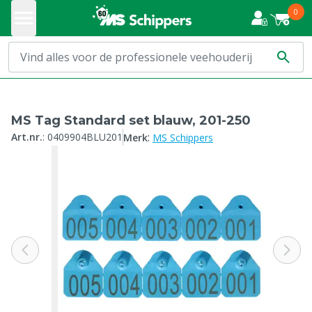
0
MS Tag Standard set blauw, 201-250
:
Art.nr.
:
0409904BLU201
Merk
MS Schippers