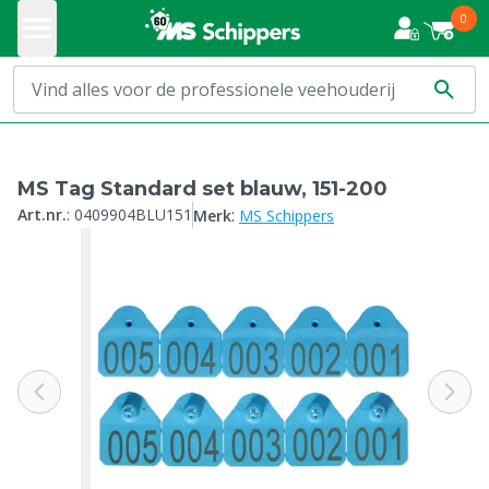
0
MS Tag Standard set blauw, 151-200
:
Art.nr.
:
0409904BLU151
Merk
MS Schippers