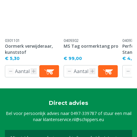
0301101
0409302
040971
Oormerk verwijderaar,
MS Tag oormerktang pro
Perfor
kunststof
Stand
€ 5,30
€ 99,00
€ 4,61
Direct advies
Bel voor persoonlijk advies naar
0497-339787
of stuur een mail
naar
klantenservice.nl@schippers.eu