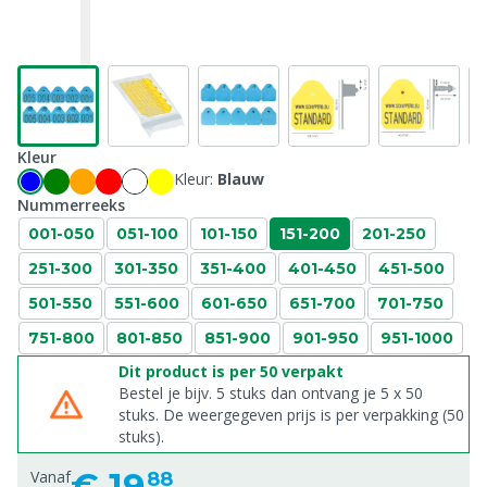
Kleur
Kleur:
Blauw
Nummerreeks
001-050
051-100
101-150
151-200
201-250
251-300
301-350
351-400
401-450
451-500
501-550
551-600
601-650
651-700
701-750
751-800
801-850
851-900
901-950
951-1000
Dit product is per 50 verpakt
Bestel je bijv. 5 stuks dan ontvang je 5 x 50
stuks. De weergegeven prijs is per verpakking (50
stuks).
€
19,
Vanaf
88