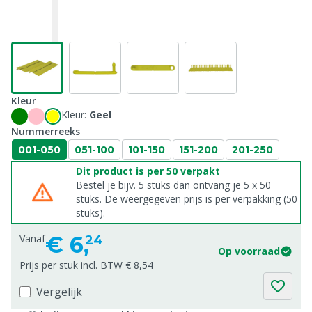
Kleur
Kleur:
Geel
Nummerreeks
001-050
051-100
101-150
151-200
201-250
Dit product is per 50 verpakt
Bestel je bijv. 5 stuks dan ontvang je 5 x 50
stuks. De weergegeven prijs is per verpakking (50
stuks).
€
6,
Vanaf
24
Op voorraad
Prijs per stuk incl. BTW € 8,54
Vergelijk